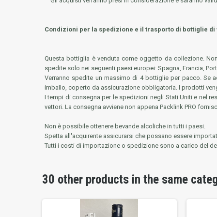
Gli acquisti verranno presi in considerazione e saranno valid
Condizioni per la spedizione e il trasporto di bottiglie di
Questa bottiglia è venduta come oggetto da collezione. Non 
spedite solo nei seguenti paesi europei: Spagna, Francia, Por
Verranno spedite un massimo di 4 bottiglie per pacco. Se acqui
imballo, coperto da assicurazione obbligatoria. I prodotti vengo
I tempi di consegna per le spedizioni negli Stati Uniti e nel 
vettori. La consegna avviene non appena Packlink PRO fornisce i
Non è possibile ottenere bevande alcoliche in tutti i paesi.
Spetta all'acquirente assicurarsi che possano essere importati
Tutti i costi di importazione o spedizione sono a carico del des
30 other products in the same cate