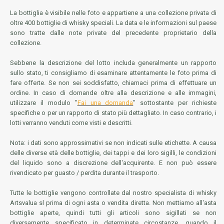
La bottiglia è visibile nelle foto e appartiene a una collezione privata di
oltre 400 bottiglie di whisky speciali. La data e le informazioni sul paese
sono tratte dalle note private del precedente proprietario della
collezione.
Sebbene la descrizione del lotto includa generalmente un rapporto
sullo stato, ti consigliamo di esaminare attentamente le foto prima di
fare offerte. Se non sei soddisfatto, chiamaci prima di effettuare un
ordine. In caso di domande oltre alla descrizione e alle immagini,
utilizzare il modulo "
Fai una domanda
" sottostante per richieste
specifiche o per un rapporto di stato più dettagliato. In caso contrario, i
lotti verranno venduti come visti e descritti.
Nota: i dati sono approssimativi se non indicati sulle etichette. A causa
delle diverse età delle bottiglie, dei tappi e dei loro sigilli, le condizioni
del liquido sono a discrezione dell'acquirente. E non può essere
rivendicato per guasto / perdita durante il trasporto.
Tutte le bottiglie vengono controllate dal nostro specialista di whisky
Artsvalua sl prima di ogni asta o vendita diretta. Non mettiamo all'asta
bottiglie aperte, quindi tutti gli articoli sono sigillati se non
diversamente specificato in determinate circostanze, quando il