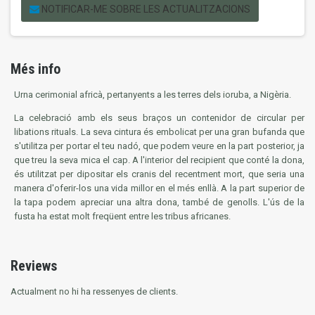
NOTIFICAR-ME SOBRE LES ACTUALITZACIONS
Més info
Urna cerimonial africà, pertanyents a les terres dels ioruba, a Nigèria.
La celebració amb els seus braços un contenidor de circular per
libations rituals. La seva cintura és embolicat per una gran bufanda que
s'utilitza per portar el teu nadó, que podem veure en la part posterior, ja
que treu la seva mica el cap. A l'interior del recipient que conté la dona,
és utilitzat per dipositar els cranis del recentment mort, que seria una
manera d'oferir-los una vida millor en el més enllà. A la part superior de
la tapa podem apreciar una altra dona, també de genolls. L'ús de la
fusta ha estat molt freqüent entre les tribus africanes.
Reviews
Actualment no hi ha ressenyes de clients.