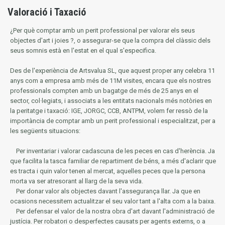
Valoració i Taxació
¿Per què comptar amb un perit professional per valorar els seus
objectes d'art i joies ?, o assegurar-se que la compra del clàssic dels
seus somnis està en l'estat en el qual s'especifica.
Des de l'experiència de Artsvalua SL, que aquest proper any celebra 11
anys com a empresa amb més de 11M visites, encara que els nostres
professionals compten amb un bagatge de més de 25 anys en el
sector, col·legiats, i associats a les entitats nacionals més notòries en
la
peritatge i taxació: IGE, JORGC, CCB, ANTPM, volem fer ressò de la
importància de comptar amb un perit professional i especialitzat, per a
les següents situacions:
Per inventariar i valorar cadascuna de les peces en cas d'herència.
Ja
que facilita la tasca familiar de repartiment de béns, a més d'aclarir que
es tracta i quin valor tenen al mercat, aquelles peces que la persona
morta va ser atresorant al llarg de la seva vida.
Per donar valor als objectes davant l'assegurança llar.
Ja que en
ocasions necessitem actualitzar el seu valor tant a l'alta com a la baixa.
Per defensar el valor de la nostra obra d'art davant l'administració de
justícia.
Per robatori o desperfectes causats per agents externs, o a