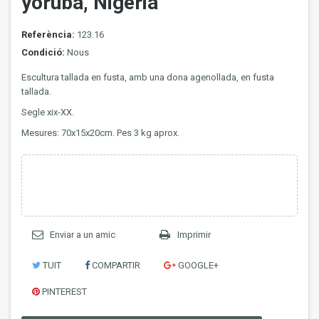
yoruba, Nigeria
Referència:
123.16
Condició:
Nous
Escultura tallada en fusta, amb una dona agenollada, en fusta
tallada.
Segle xix-XX.
Mesures: 70x15x20cm. Pes 3 kg aprox.
Enviar a un amic
Imprimir
TUIT
COMPARTIR
GOOGLE+
PINTEREST