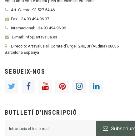
equip amb vostè mirant pels mateixos interessos.
Att. Cliente:
93 527 54 46
Fax:
+34 93 494 96 97
Internacional:
+34
93 494 96 96
E-mail: info@artsvalua.es
Direcció: Artsvalua sl, Comte d'Urgell 240, 3r (Auditia) 08036
Barcelona Espanya
SEGUEIX-NOS
BUTLLETÍ D'INSCRIPCIÓ
Subscriure's