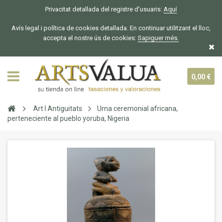
Privacitat detallada del registre d'usuaris:
Aquí
Avís legal i política de cookies detallada. En continuar utilitzant el lloc,
accepta el nostre ús de cookies:
Sapiguer
més.
0,00 €
Art I Antiguitats
Urna ceremonial africana,
perteneciente al pueblo yoruba, Nigeria