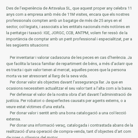
Des de l'experiència de Artsvalua SL, que aquest proper any celebra 11
anys com a empresa amb més de 11M visites, encara que els nostres
professionals compten amb un bagatge de més de 25 anys en el
sector, col·legiats, i associats a les entitats nacionals més notòries en
la
peritatge i taxació: IGE, JORGC, CCB, ANTPM, volem fer ressò de la
importància de comptar amb un perit professional i especialitzat, per a
les següents situacions:
Per inventariar i valorar cadascuna de les peces en cas d'herència.
Ja
que facilita la tasca familiar de repartiment de béns, a més d'aclarir que
es tracta i quin valor tenen al mercat, aquelles peces que la persona
morta va ser atresorant al llarg de la seva vida.
Per donar valor als objectes davant l'assegurança llar.
Ja que en
ocasions necessitem actualitzar el seu valor tant a l'alta com a la baixa.
Per defensar el valor de la nostra obra d'art davant l'administració de
justícia.
Per robatori o desperfectes causats per agents externs, o a
veure estat víctimes d'una estafa.
Per donar valor i sentit amb una bona catalogació a una col·lecció
extensa.
Per donar una informació veraç, catalogada i contrastada abans de la
realització d'una operació de compra-venda, tant d'objectes d'art com
de joies o clàssics del motor.