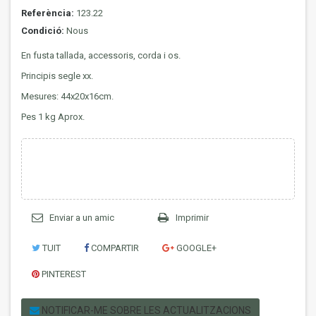
Referència:
123.22
Condició:
Nous
En fusta tallada, accessoris, corda i os.
Principis segle xx.
Mesures: 44x20x16cm.
Pes 1 kg Aprox.
Enviar a un amic
Imprimir
TUIT
COMPARTIR
GOOGLE+
PINTEREST
NOTIFICAR-ME SOBRE LES ACTUALITZACIONS