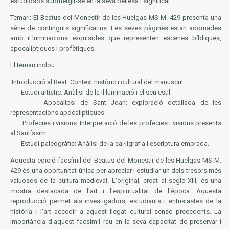
estudiosos submergir-se en la seva bellesa i significat.
Temari: El Beatus del Monestir de les Huelgas MS M. 429 presenta una
sèrie de continguts significatius. Les seves pàgines estan adornades
amb il·luminacions exquisides que representen escenes bíbliques,
apocalíptiques i profètiques.
El temari inclou:
Introducció al Beat: Context històric i cultural del manuscrit.
Estudi artístic: Anàlisi de la il·luminació i el seu estil.
Apocalipsi de Sant Joan: exploració detallada de les
representacions apocalíptiques.
Profecies i visions: Interpretació de les profecies i visions presents
al Santíssim.
Estudi paleogràfic: Anàlisi de la cal·ligrafia i escriptura emprada.
Aquesta edició facsímil del Beatus del Monestir de les Huelgas MS M.
429 és una oportunitat única per apreciar i estudiar un dels tresors més
valuosos de la cultura medieval. L'original, creat al segle XIII, és una
mostra destacada de l'art i l'espiritualitat de l'època. Aquesta
reproducció permet als investigadors, estudiants i entusiastes de la
història i l'art accedir a aquest llegat cultural sense precedents. La
importància d'aquest facsímil rau en la seva capacitat de preservar i