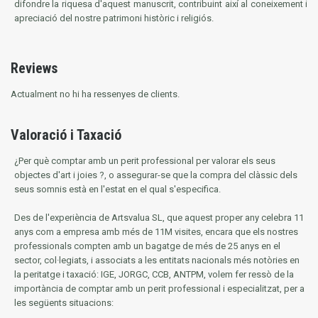
difondre la riquesa d'aquest manuscrit, contribuint així al coneixement i
apreciació del nostre patrimoni històric i religiós.
Reviews
Actualment no hi ha ressenyes de clients.
Valoració i Taxació
¿Per què comptar amb un perit professional per valorar els seus
objectes d'art i joies ?, o assegurar-se que la compra del clàssic dels
seus somnis està en l'estat en el qual s'especifica.
Des de l'experiència de Artsvalua SL, que aquest proper any celebra 11
anys com a empresa amb més de 11M visites, encara que els nostres
professionals compten amb un bagatge de més de 25 anys en el
sector, col·legiats, i associats a les entitats nacionals més notòries en
la
peritatge i taxació: IGE, JORGC, CCB, ANTPM, volem fer ressò de la
importància de comptar amb un perit professional i especialitzat, per a
les següents situacions: