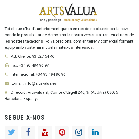
Tot el que s'ha dit anteriorment queda en res de no obtenir per la seva
banda la possibilitat de demostrar la nostra versatilitat tant en el rigor de
les nostres taxacions i /o valoracions, com en terreny comercial formant
equip amb vostè mirant pels mateixos interessos.
Att. Cliente:
93 527 54 46
Fax:
+34 93 494 96 97
Internacional:
+34
93 494 96 96
E-mail: info@artsvalua.es
Direcció: Artsvalua sl, Comte d'Urgell 240, 3r (Auditia) 08036
Barcelona Espanya
SEGUEIX-NOS