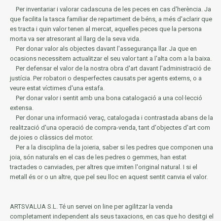
Per inventariar i valorar cadascuna de les peces en cas d'herència.
Ja
que facilita la tasca familiar de repartiment de béns, a més d'aclarir que
es tracta i quin valor tenen al mercat, aquelles peces que la persona
morta va ser atresorant al llarg de la seva vida.
Per donar valor als objectes davant l'assegurança llar.
Ja que en
ocasions necessitem actualitzar el seu valor tant a l'alta com a la baixa.
Per defensar el valor de la nostra obra d'art davant l'administració de
justícia.
Per robatori o desperfectes causats per agents externs, o a
veure estat víctimes d'una estafa.
Per donar valor i sentit amb una bona catalogació a una col·lecció
extensa.
Per donar una informació veraç, catalogada i contrastada abans de la
realització d'una operació de compra-venda, tant d'objectes d'art com
de joies o clàssics del motor.
Per a la disciplina de la joieria, saber si les pedres que componen una
joia, són naturals en el cas de les pedres o gemmes, han estat
tractades o canviades, per altres que imiten l'original natural.
I si el
metall és or o un altre, que pel seu lloc en aquest sentit canvia el valor.
ARTSVALUA S.L.
Té un servei on line per agilitzar la venda
completament independent als seus taxacions, en cas que ho desitgi el