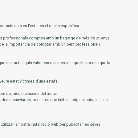
omnis està en l'estat en el qual s'especifica.
tres professionals compten amb un bagatge de més de 25 anys
de la importància de comptar amb un perit professional i
que es tracta i quin valor tenen al mercat, aquelles peces que la
veure estat víctimes d'una estafa.
om de joies o clàssics del motor.
des o canviades, per altres que imiten l'original natural.
I si el
ilitzar la nostra instal·lació web per publicitar les seves