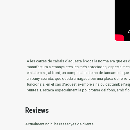
A les caixes de cabals d'aquesta època la norma era que es deix
manufactura alemanya eren les més apreciades, especialment 
els laterals i, al front, un complicat sistema de tancament q
un pany secreta, que queda amagada per una placa de ferro.
funcionals, en el cas d'aquest exemple s'ha cuidat també l'a
puntes.
Destaca especialment la policromia del fons, amb flor
Reviews
Actualment no hi ha ressenyes de clients.