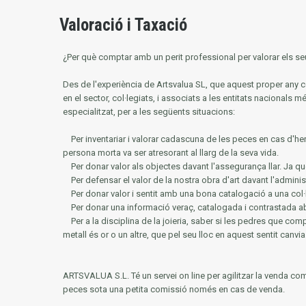
Valoració i Taxació
¿Per què comptar amb un perit professional per valorar els seu
Des de l'experiència de Artsvalua SL, que aquest proper an
en el sector, col·legiats, i associats a les entitats nacionals m
especialitzat, per a les següents situacions:
Per inventariar i valorar cadascuna de les peces en cas d'he
persona morta va ser atresorant al llarg de la seva vida.
Per donar valor als objectes davant l'assegurança llar.
Ja qu
Per defensar el valor de la nostra obra d'art davant l'adminis
Per donar valor i sentit amb una bona catalogació a una col·
Per donar una informació veraç, catalogada i contrastada ab
Per a la disciplina de la joieria, saber si les pedres que co
metall és or o un altre, que pel seu lloc en aquest sentit canvia 
ARTSVALUA S.L.
Té un servei on line per agilitzar la venda co
peces sota una petita comissió només en cas de venda.