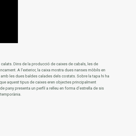
 calats.
Dins de la producció de caixes de cabals, les de
tancament.
A l'exterior, la caixa mostra dues nanses mòbils en
ia amb les dues baldes calades dels costats.
Sobre la tapa hi ha
que aquest tipus de caixes eren objectes principalment
ut de pany presenta un perfil a relleu en forma d'estrella de sis
ontemporània.