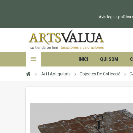
Avís legal i política
INICI
QUI SOM
C
Art I Antiguitats
Objectes De Col·lecció
C