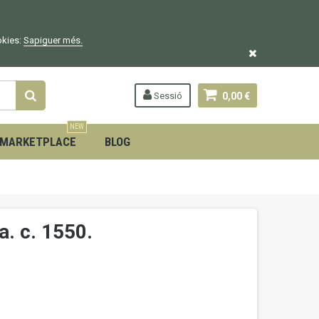
okies:
Sapiguer
més.
Sessió
0,00 €
NEW
MARKETPLACE
BLOG
. c. 1550.