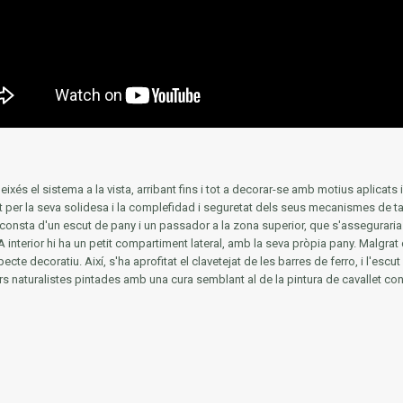
és el sistema a la vista, arribant fins i tot a decorar-se amb motius aplicats i
per la seva solidesa i la complefidad i seguretat dels seus mecanismes de 
ue consta d'un escut de pany i un passador a la zona superior, que s'assegurar
A interior hi ha un petit compartiment lateral, amb la seva pròpia pany.
Malgrat 
specte decoratiu.
Així, s'ha aprofitat el clavetejat de les barres de ferro, i l'esc
s naturalistes pintades amb una cura semblant al de la pintura de cavallet c