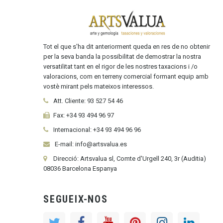
Tot el que s'ha dit anteriorment queda en res de no obtenir
per la seva banda la possibilitat de demostrar la nostra
versatilitat tant en el rigor de les nostres taxacions i /o
valoracions, com en terreny comercial formant equip amb
vostè mirant pels mateixos interessos.
Att. Cliente:
93 527 54 46
Fax:
+34 93 494 96 97
Internacional:
+34
93 494 96 96
E-mail: info@artsvalua.es
Direcció: Artsvalua sl, Comte d'Urgell 240, 3r (Auditia)
08036 Barcelona Espanya
SEGUEIX-NOS