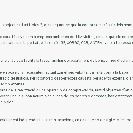
s objectes d'art i joies ?, o assegurar-se que la compra del clàssic dels seus s
y celebra 11 anys com a empresa amb més de 11M visites, encara que els nos
és notòries en la
peritatge i taxació: IGE, JORGC, CCB, ANTPM, volem fer ressò 
rència.
Ja que facilita la tasca familiar de repartiment de béns, a més d'aclarir 
e en ocasions necessitem actualitzar el seu valor tant a l'alta com a la baixa.
tració de justícia.
Per robatori o desperfectes causats per agents externs, o a 
lecció extensa.
ans de la realització d'una operació de compra-venda, tant d'objectes d'art c
mponen una joia, són naturals en el cas de les pedres o gemmes, han estat tracta
el valor.
mpletament independent als seus taxacions, en cas que ho desitgi el client pot ut