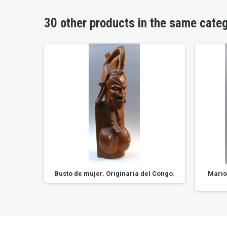
30 other products in the same cate
: XIX
Busto de mujer. Originaria del Congo.
Marion