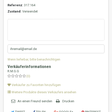
Referenz:
317.164
Zustand:
Verwendet
Wenn lieferbar, bitte benachrichtigen
Verkäuferinformationen
R.M.G.G
(0)
Verkäufer zu Favoriten hinzufügen
Weitere Produkte dieses Verkäufers ansehen
An einen Freund senden
Drucken
TWEET
TEILEN
GOOGLE+
PINTEREST