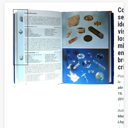
Co
se
iden
vis
los
min
en
bru
cri
Posté
le:
abr
16,
2018
|
Auteur
Manue
Llopis
|