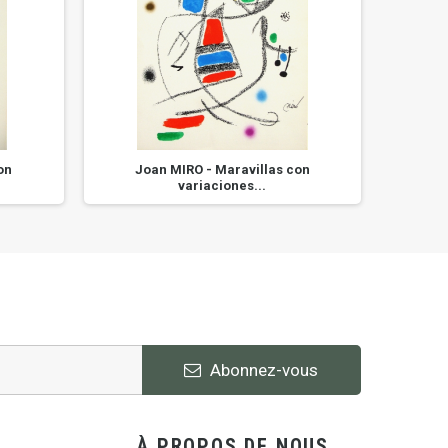
on
Joan MIRO - Maravillas con
Jo
variaciones...
Abonnez-vous
À PROPOS DE NOUS