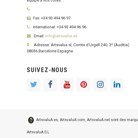
équipe à vos côtés.
Fax:
+34 93 494 96 97
International:
+34
93 494 96 96
Email:
info@artsvalua.es
Adresse: Artsvalua sl, Comte d'Urgell 240, 3º (Auditia)
08036 Barcelone Espagne
SUIVEZ-NOUS
ArtsvaluA.es, ArtsvaluA.com, ArtsvaluA.net sont des marque
ArtsvaluA S.L