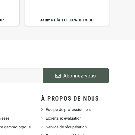
JP.
Jaume Pla.TC-0076-X-19-JP.
Ja
Abonnez-vous
À PROPOS DE NOUS
Équipe de professionnels
lisées
Experts et évaluation
oire gemmologique
Service de récupération