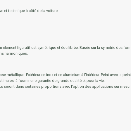
e et technique à côté de la voiture.
un élément figuratif est symétrique et équilibrée. Basée sur la symétrie des f
ions harmoniques.
e métallique. Extérieur en inox et en aluminium à l'intérieur. Peint avec la peintu
males, à fournir une garantie de grande qualité et pour la vie.
mats seront dans certaines proportions avec l'option des applications sur mesure