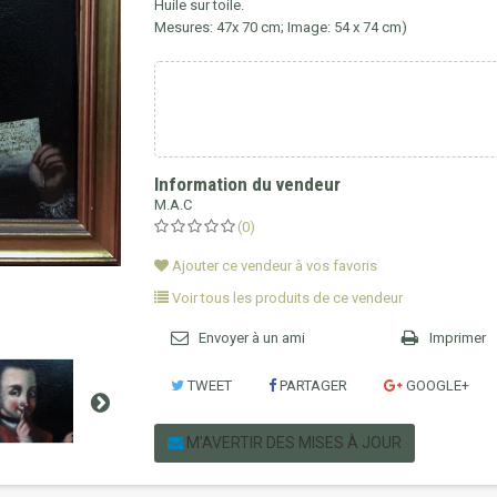
Huile sur toile.
Mesures: 47x 70 cm; Image: 54 x 74 cm)
Information du vendeur
M.A.C
(0)
Ajouter ce vendeur à vos favoris
Voir tous les produits de ce vendeur
Envoyer à un ami
Imprimer
TWEET
PARTAGER
GOOGLE+
M'AVERTIR DES MISES À JOUR