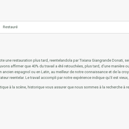
Restauré
dénote une restauration plus tard, reentelandola par Tixiana Giangrande Donati, 
vons affirmer que 40% du travail a été retouchées, plus tard, d'une manière ou d
 en ancien espagnol ou en Latin, au meilleur de notre connaissance et de la croy
eur reentelar. Le travail accompli par notre expérience indique qu'il est vieux,
atique à la scène, historique vous assurer que nous sommes à la recherche à refl