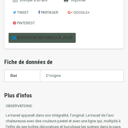
Envoyer à un ami
Imprimer
TWEET
PARTAGER
GOOGLE+
PINTEREST
M'AVERTIR DES MISES À JOUR
Fiche de données de
État
D'origine
Plus d'infos
OBSERVATIONS:
Le travail apparaît dans son intégralité, l'original. Le travail de l'avc
chaleureuse avec des couleurs pastel et avec une ligne qui, multiplié à
l'infini de ses boîtes décoratives et bucolique les scènes dans le pays,