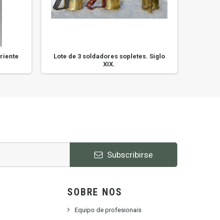
Oriente
Lote de 3 soldadores sopletes. Siglo
Busto
XIX.
Subscribirse
SOBRE NOS
Equipo de profesionais