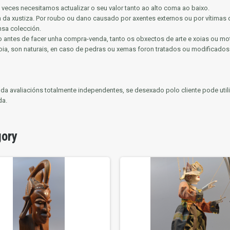
 veces necesitamos actualizar o seu valor tanto ao alto coma ao baixo.
n da xustiza.
Por roubo ou dano causado por axentes externos ou por vítimas 
nsa colección.
antes de facer unha compra-venda, tanto os obxectos de arte e xoias ou mot
ia, son naturais, en caso de pedras ou xemas foron tratados ou modificados p
venda avaliacións totalmente independentes, se desexado polo cliente pode ut
da.
gory