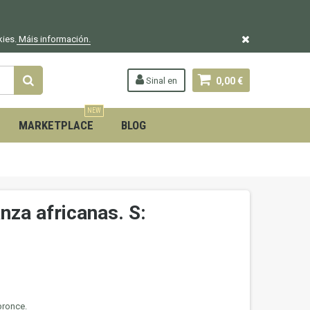
kies.
Máis información.
Sinal en
0,00 €
NEW
MARKETPLACE
BLOG
nza africanas. S:
bronce.