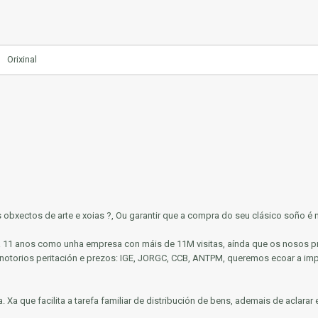
Orixinal
us obxectos de arte e xoias ?, Ou garantir que a compra do seu clásico soño é
bra 11 anos como unha empresa con máis de 11M visitas, aínda que os nosos p
 notorios
peritación e prezos: IGE, JORGC, CCB, ANTPM, queremos ecoar a impo
a.
Xa que facilita a tarefa familiar de distribución de bens, ademais de aclara