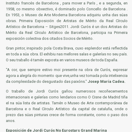
Instituto francés de Barcelona , para mover a París , e a segunda, en
1958, co mesmo obxectivo, é dominado polo Concello de Barcelona .
En 1953, o Museo de
Arte
Moderna Barcelona adquiriu unha das súas
obras. Primeira Exposición de Artistas de Mérito da Real Círculo
Artístico de Barcelona – Sitges2011. Jordi Curós é un dos Artistas do
Mérito da Real Círculo Artístico de Barcelona, participa na Primeira
exposición colectiva dos citados Socios de Mérito.
Gran pintor, inspirado pola Costa Brava, cuxo esplendor está reflectida
en toda a súa obra. El exhibiu nas mellores salas e galerías no seu país.
O seu traballo é tamén exposta en varios museos de toda
España
.
"A cor, que sempre
estivo
moi presente na obra de Curós, expresar
agora a alegría do momento que vive,unha vez tomada pola
intelixencia
da complexidade do desgustado das paixóns
."
Josep María Cadea.
O
traballo
de Jordi Curós gañou numerosos recoñecementos
internacionais e galerías como lendarios como O Cisne de Madrid tiña
el na súa
lista
de artistas. Tamén o Museo de Arte contemporánea de
Barcelona e o Real Círculo Artístico da
capital
de cataluña, onde o
prezo das súas pinturas crece de forma constante, como o paso dos
anos.
Exposición de Jordi Curós No Eurostars Grand Marina