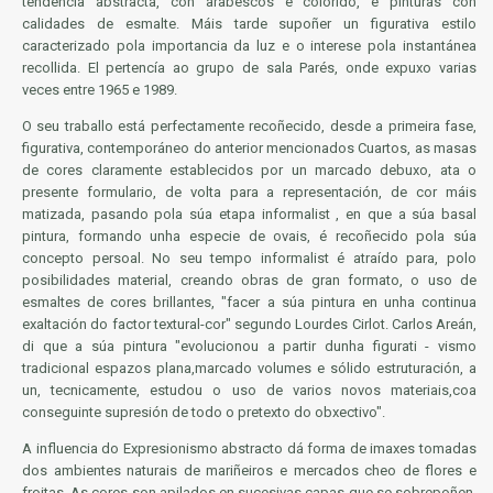
tendencia abstracta, con arabescos e colorido, e pinturas con
calidades de esmalte. Máis tarde supoñer un figurativa estilo
caracterizado pola importancia da
luz
e o
interese
pola instantánea
recollida. El pertencía ao
grupo
de sala Parés, onde expuxo varias
veces entre 1965 e 1989.
O seu traballo está perfectamente recoñecido, desde a primeira fase,
figurativa, contemporáneo do anterior mencionados Cuartos, as masas
de
cores
claramente establecidos por un marcado
debuxo
, ata o
presente formulario, de volta para a representación, de
cor
máis
matizada, pasando pola súa etapa informalist , en que a súa basal
pintura, formando unha especie de ovais, é recoñecido pola súa
concepto
persoal
. No seu tempo informalist é atraído para, polo
posibilidades material, creando obras de gran formato, o uso de
esmaltes de cores brillantes, "facer a súa pintura en unha continua
exaltación do factor textural-cor" segundo Lourdes Cirlot. Carlos Areán,
di que a súa pintura "evolucionou a partir dunha figurati - vismo
tradicional espazos plana,marcado volumes e sólido estruturación, a
un, tecnicamente, estudou o uso de varios novos
materiais
,coa
conseguinte supresión de todo o pretexto do
obxectivo
".
A influencia do Expresionismo abstracto dá forma de
imaxes
tomadas
dos ambientes naturais de mariñeiros e
mercados
cheo de flores e
froitas. As cores son apilados en sucesivas capas que se sobrepoñen,