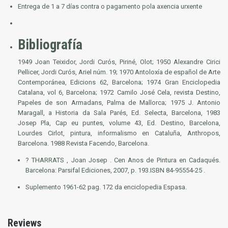
Entrega de 1 a 7 días contra o pagamento pola axencia urxente
Bibliografía
1949 Joan Teixidor, Jordi Curós, Piriné, Olot; 1950 Alexandre Cirici
Pellicer, Jordi Curós, Ariel núm. 19; 1970 Antoloxía de español de Arte
Contemporánea, Edicions 62, Barcelona; 1974 Gran Enciclopedia
Catalana, vol 6, Barcelona; 1972 Camilo José Cela,
revista
Destino,
Papeles de son Armadans, Palma de Mallorca; 1975 J. Antonio
Maragall, a
Historia
da Sala Parés, Ed. Selecta, Barcelona, 1983
Josep Pla, Cap eu puntes, volume 43, Ed. Destino, Barcelona,
Lourdes Cirlot, pintura, informalismo en Cataluña, Anthropos,
Barcelona. 1988 Revista Facendo, Barcelona.
? THARRATS , Joan Josep
. Cen Anos de Pintura en Cadaqués.
Barcelona: Parsifal Ediciones, 2007, p.
193.
ISBN 84-95554-25
.
Suplemento 1961-62 pag. 172 da enciclopedia Espasa.
Reviews