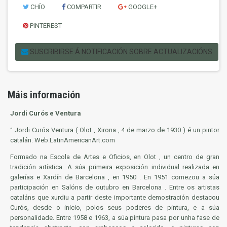
CHÍO
COMPARTIR
GOOGLE+
PINTEREST
SUSCRIBIRSE Á NOTIFICACIÓN SOBRE ACTUALIZACIÓNS
Máis información
Jordi Curós e Ventura
° Jordi Curós Ventura ( Olot , Xirona , 4 de marzo de 1930 ) é un pintor
catalán.
Web
.LatinAmericanArt.com
Formado na
Escola
de Artes e Oficios, en Olot , un centro de gran
tradición artística. A súa primeira
exposición
individual realizada en
galerías e Xardín de Barcelona , en 1950 . En 1951 comezou a súa
participación en Salóns de outubro en Barcelona . Entre os artistas
cataláns que xurdiu a partir deste importante demostración destacou
Curós, desde o inicio, polos seus poderes de pintura, e a súa
personalidade
. Entre 1958 e 1963, a súa
pintura
pasa por unha fase de