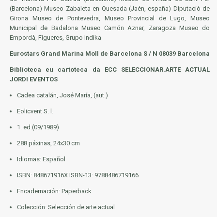
(Barcelona) Museo Zabaleta en Quesada (Jaén, españa) Diputació de
Girona Museo de Pontevedra, Museo Provincial de Lugo, Museo
Municipal de Badalona Museo Camón Aznar, Zaragoza Museo do
Empordà, Figueres, Grupo Indika
Eurostars Grand Marina Moll de Barcelona S / N 08039 Barcelona
Biblioteca eu cartoteca da ECC SELECCIONAR.ARTE ACTUAL
JORDI EVENTOS
Cadea catalán, José María, (aut.)
Eolicvent S. l.
1. ed.(09/1989)
288 páxinas, 24x30 cm
Idiomas: Español
ISBN: 848671916X ISBN-13: 9788486719166
Encadernación: Paperback
Colección:
Selección
de arte actual