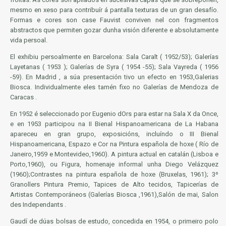
mesmo en xeso para contribuír á pantalla texturas de un gran desafío.
Formas e cores son case Fauvist conviven nel con fragmentos
abstractos que permiten gozar dunha visión diferente e absolutamente
vida persoal.
El exhibiu persoalmente en Barcelona: Sala Caralt ( 1952/53); Galerías
Layetanas ( 1953 ); Galerías de Syra ( 1954 -55); Sala Vayreda ( 1956
-59). En
Madrid
, a súa presentación tivo un efecto en 1953,Galerias
Biosca. Individualmente eles tamén fixo no Galerías de Mendoza de
Caracas .
En 1952 é seleccionado por Eugenio dOrs para estar na Sala X da Once,
e en 1953 participou na II Bienal Hispanoamericana de La Habana
apareceu en gran grupo, exposicións, incluíndo o III Bienal
Hispanoamericana, Espazo e Cor na Pintura española de hoxe ( Río de
Janeiro,1959 e Montevideo,1960). A pintura actual en catalán (Lisboa e
Porto,1960), ou Figura, homenaje informal unha Diego Velázquez
(1960);Contrastes na pintura española de hoxe (Bruxelas, 1961); 3º
Granollers Pintura Premio, Tapices de Alto tecidos, Tapicerías de
Artistas Contemporáneos (Galerías Biosca ,1961),Salón de mai, Salon
des Independants .
Gaudí de dúas bolsas de estudo, concedida en 1954, o primeiro polo