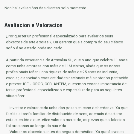
Non hai avaliacións das clientas polo momento.
Avaliacion e Valoracion
¿Por que ter un profesional especializado para avaliar os seus
obxectos de arte e xoias ?, Ou garantir que a compra do seu clásico
soño é no estado onde indicado.
A partir da experiencia de Artsvalua SL, que o ano que celebra 11 anos
como unha empresa con máis de 11M visitas, aínda que os nosos
profesionais teñen unha riqueza de máis de 25 anos na industria,
escolar, e asociado coas entidades nacionais máis notorios
peritación
e prezos: IGE, JORGC, CCB, ANTPM, queremos ecoar a importancia de
ter un profesional especializado e especializado para as seguintes
situacións:
Inventar e valorar cada unha das pezas en caso de herdanza.
Xa que
facilita a tarefa familiar de distribución de bens, ademais de aclarar
esta cuestión e que teñen valor no mercado, as pezas que o falecido
foi preciosas ao longo da súa vida.
Valorar os obxectos antes do seguro doméstico.
Xa que ás veces