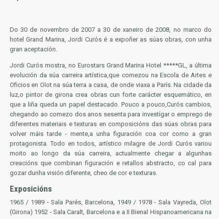
Do 30 de novembro de 2007 a 30 de xaneiro de 2008, no marco do
hotel
Grand Marina, Jordi Curós é a expoñer as súas obras, con unha
gran aceptación.
Jordi Curós
mostra
, no Eurostars Grand Marina Hotel *****GL, a última
evolución
da súa carreira artística,que comezou na Escola de Artes e
Oficios en Olot na súa
terra
a casa, de onde viaxa a París. Na cidade da
luz,o pintor de girona crea obras cun forte
carácter
esquemático, en
que a liña queda un papel destacado. Pouco a pouco,Curós cambios,
chegando ao
comezo
dos anos sesenta para investígar o
emprego
de
diferentes materiais e texturas en composicións das súas obras para
volver máis tarde - mente,a unha figuración coa cor como a gran
protagonista. Todo en todos, artístico milagre de Jordi Curós variou
moito ao longo da súa carreira, actualmente chegar a algunhas
creacións que combinan figuración e retallos abstracto, co cal para
gozar dunha visión diferente, cheo de cor e texturas.
Exposicións
1965 / 1989 - Sala Parés, Barcelona, 1949 / 1978 - Sala Vayreda, Olot
(Girona) 1952 - Sala Caralt, Barcelona e a II Bienal Hispanoamericana na