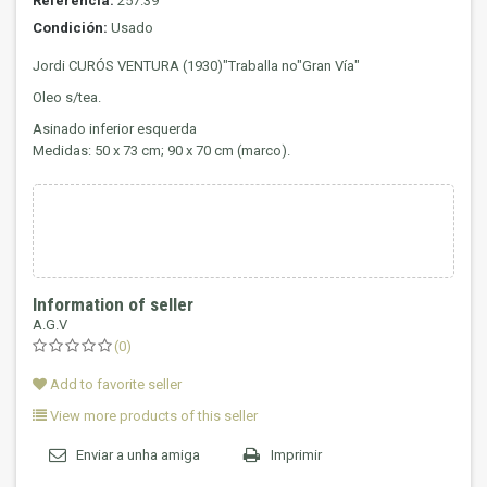
Referencia:
257.39
Condición:
Usado
Jordi CURÓS VENTURA (1930)
"Traballa no"Gran Vía"
Oleo s/tea.
Asinado inferior esquerda
Medidas: 50 x 73 cm; 90 x 70 cm (marco).
Information of seller
A.G.V
(0)
Add to favorite seller
View more products of this seller
Enviar a unha amiga
Imprimir