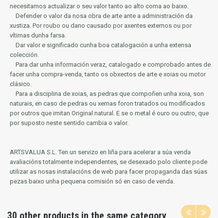
necesitamos actualizar o seu valor tanto ao alto coma ao baixo.
Defender o valor da nosa obra de arte ante a administración da
xustiza.
Por roubo ou dano causado por axentes externos ou por
vítimas dunha farsa.
Dar valor e significado cunha boa catalogación a unha extensa
colección.
Para dar unha información veraz, catalogado e comprobado antes de
facer unha compra-venda, tanto os obxectos de arte e xoias ou motor
clásico.
Para a disciplina de xoias, as pedras que compoñen unha xoia, son
naturais, en caso de pedras ou xemas foron tratados ou modificados
por outros que imitan Original natural.
E se o metal é ouro ou outro, que
por suposto neste sentido cambia o valor.
ARTSVALUA S.L.
Ten un servizo en liña para acelerar a súa venda
avaliacións totalmente independentes, se desexado polo cliente pode
utilizar as nosas instalacións de web para facer propaganda das súas
pezas baixo unha pequena comisión só en caso de venda.
30 other products in the same category