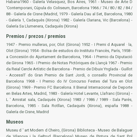
Habana1960 - Galería Velasquez,
Bos Aires,
1961 - Museo de Arte D
'Contemporani, Cúpula do Coliseum, Barcelona 1966 / 74 / 80 / 82 / 84 /
88 - Galería de Cisne (Madrid, 1979 - Galería Dau al Set, Barcelona, 1980
- Galería 1, Cadaqués (Xirona) 1982 - Galería Clariana, Vic (Barcelona) -
Galería Sa Llumenera, Cadaqués (Xirona)
Premios / prezos / premios
1947 - Premio mulleras, por, Olot (Girona) 1952 - I Premi d Aquarel · la,
Olot (Girona) 1954 - Bolsa de estudos do Instituto Francès, París, 1958 -
a Concesión do Ajuntament de Barcelona, 1964 - I Premio da Diputació
de Girona 1965 - I Premio de Notas Pictòriques de Llançà 1967 - Premio
da Reial Cercle Artístic de Barcelona - Premio de Dibuix Ynglada - Guillot
- AccessIT do Gran Premio de Sant Jordi, o consello Provincial de
Barcelona 1968 - I Premio do IV Concurso Festes del Tura en Olot
(Girona) 1969 - Premio FC Barcelona. II Bienal Internacional de
Deporte
en
Belas Artes
, Madrid, 1983 - Galería Hotel Levante, Llafranc (Girona) -
L ' Amistat sala, Cadaqués (Xirona) 1983 / 1986 / 1989 - Sala Parés,
Barcelona, 1985 - Sala Rotllan, Cadaqués (Xirona), españa 1988 -
Galería de Cisne, Madrid
Museos
Museu d ' art Modern d Cheiro, (Girona)
Biblioteca
- Museo de Balaguer
de Vilanova i la Geltrud (Barcelona) Museo de Pintura de Sant Pol