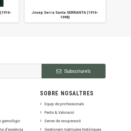
(1916-
Josep Serra Santa SERRANTA (1916-
Josep 
1998)
Subscriure's
SOBRE NOSALTRES
Equip de professionals
Perits & Valoració
ri gemològic
Servei de recuperació
ons d'essència
Gestionem matrícules històriques