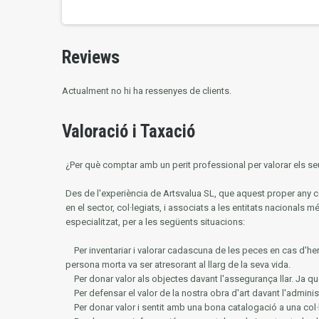
Reviews
Actualment no hi ha ressenyes de clients.
Valoració i Taxació
¿Per què comptar amb un perit professional per valorar els seu
Des de l'experiència de Artsvalua SL, que aquest proper an
en el sector, col·legiats, i associats a les entitats nacionals m
especialitzat, per a les següents situacions:
Per inventariar i valorar cadascuna de les peces en cas d'he
persona morta va ser atresorant al llarg de la seva vida.
Per donar valor als objectes davant l'assegurança llar.
Ja qu
Per defensar el valor de la nostra obra d'art davant l'adminis
Per donar valor i sentit amb una bona catalogació a una col·