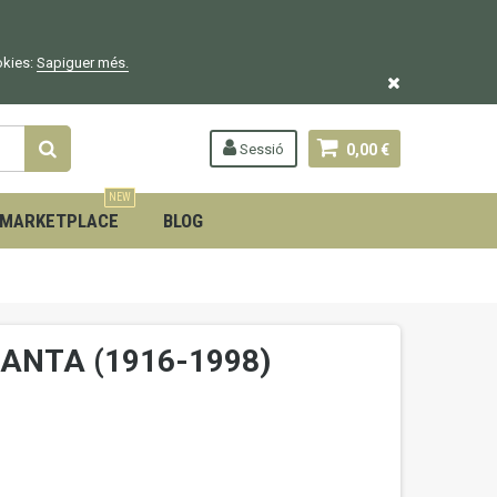
okies:
Sapiguer
més.
Sessió
0,00 €
NEW
MARKETPLACE
BLOG
RANTA (1916-1998)