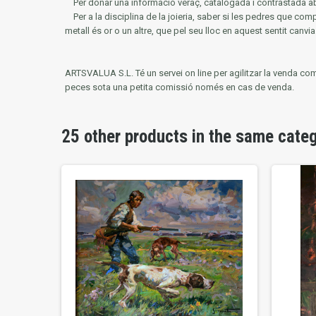
Per donar una informació veraç, catalogada i contrastada ab
Per a la disciplina de la joieria, saber si les pedres que co
metall és or o un altre, que pel seu lloc en aquest sentit canvia 
ARTSVALUA S.L.
Té un servei on line per agilitzar la venda co
peces sota una petita comissió només en cas de venda.
25 other products in the same cate