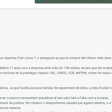
s objectes d'art i joies ?, o assegurar-se que la compra del clàssic dels seus s
y celebra 11 anys com a empresa amb més de 11M visites, encara que els nos
és notòries en la
peritatge i taxació: IGE, JORGC, CCB, ANTPM, volem fer ressò 
rència.
Ja que facilita la tasca familiar de repartiment de béns, a més d'aclarir 
e en ocasions necessitem actualitzar el seu valor tant a l'alta com a la baixa.
tració de justícia.
Per robatori o desperfectes causats per agents externs, o a 
lecció extensa.