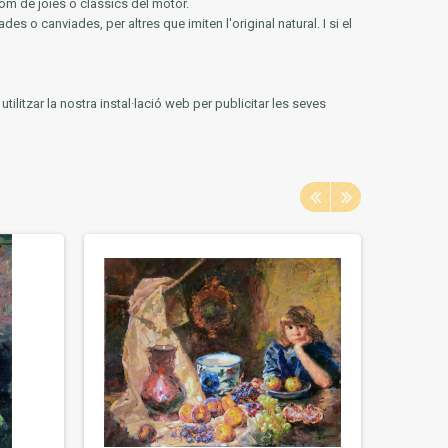
om de joies o clàssics del motor.
des o canviades, per altres que imiten l'original natural.
I si el
ilitzar la nostra instal·lació web per publicitar les seves