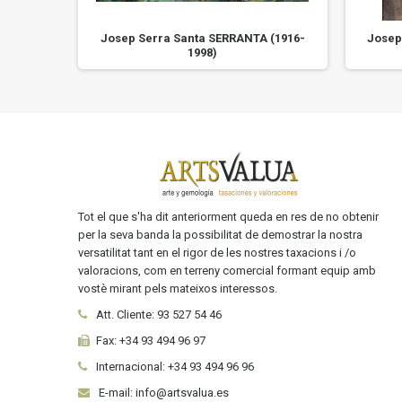
 (1916-
Josep Serra Santa SERRANTA (1916-
Josep
1998)
Tot el que s'ha dit anteriorment queda en res de no obtenir
per la seva banda la possibilitat de demostrar la nostra
versatilitat tant en el rigor de les nostres taxacions i /o
valoracions, com en terreny comercial formant equip amb
vostè mirant pels mateixos interessos.
Att. Cliente:
93 527 54 46
Fax:
+34 93 494 96 97
Internacional:
+34
93 494 96 96
E-mail: info@artsvalua.es