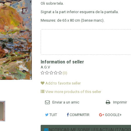
Oli sobre tela.
Signat a la part inferior esquerra de la pantalla.
Mesures: de 65 x 80 cm (Sense marc).
Information of seller
A.G.V
(0)
Add to favorite seller
View more products of this seller
Enviar a un amic
Imprimir
TUIT
COMPARTIR
GOOGLE+
NOTIFICAR-ME SOBRE LES ACTUALITZACI