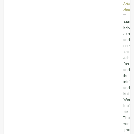
Artsva
Nachr
Antiqu
haben
Samml
und
Enthu
seit
Jahrh
faszini
und
ihr
intrin
und
histor
Wert
bleibt
ein
Them
von
große