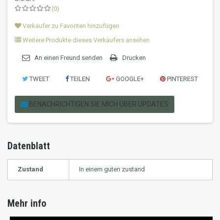
(0)
Verkäufer zu Favoriten hinzufügen
Weitere Produkte dieses Verkäufers ansehen
An einen Freund senden
Drucken
TWEET
TEILEN
GOOGLE+
PINTEREST
BENACHRICHTIGEN SIE MICH ÜBER UPDATES
Datenblatt
Zustand
In einem guten zustand
Mehr info