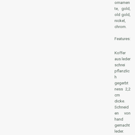
ornamen
te, gold,
old gold,
nickel,
chrom.
Features:
Koffer
aus leder
schrei
pflanzlic
h
gegerbt
ness 2,2
cm
dicke.
Schneid
en von
hand
gemacht
leder.