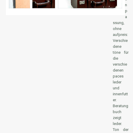
n
p
a
ssung,
ohne
aufpreis:
Verschie
dene
töne für
die
verschie
denen
paces
leder
und
innenfutt
er.
Beratung
buch
zeigt
leder.
Ton der