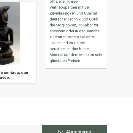
offiziellen Krüss-
Vertriebspartner mit der
Zuverlässigkeit und Qualität
deutscher Technik und Optik
die Möglichkeit, Ihr Labor zu
erweitern oder in der Branche
zu starten, indem Sie es zu
Hause und zu Hause
bereitstellen
das beste
Material auf dem Markt zu sehr
günstigen Preisen.
lé sentada, con
Figura masculina desnuda,
Figuri
asco.
del pueblo fang,...
ta
Abonnieren