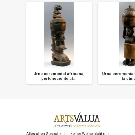
UROPA Y
Urna ceremonial africana,
Urna ceremonial 
..
perteneciente al...
la etnia
Alles oben Gesagte ist in keiner Weise nicht die