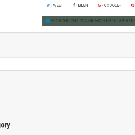
TWEET
TEILEN
GOOGLE+
BENACHRICHTIGEN SIE MICH ÜBER UPDATE
gory