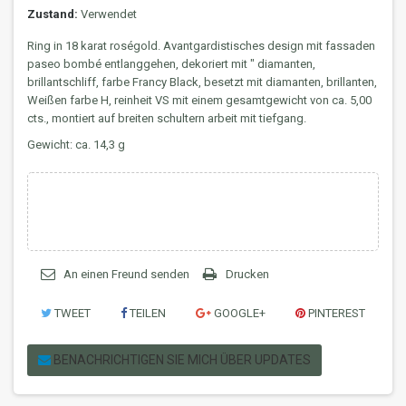
Zustand:
Verwendet
Ring in 18 karat roségold. Avantgardistisches design mit fassaden
paseo bombé entlanggehen, dekoriert mit " diamanten,
brillantschliff, farbe Francy Black, besetzt mit diamanten, brillanten,
Weißen farbe H, reinheit VS mit einem gesamtgewicht von ca. 5,00
cts., montiert auf breiten schultern arbeit mit tiefgang.
Gewicht: ca. 14,3 g
An einen Freund senden
Drucken
TWEET
TEILEN
GOOGLE+
PINTEREST
BENACHRICHTIGEN SIE MICH ÜBER UPDATES