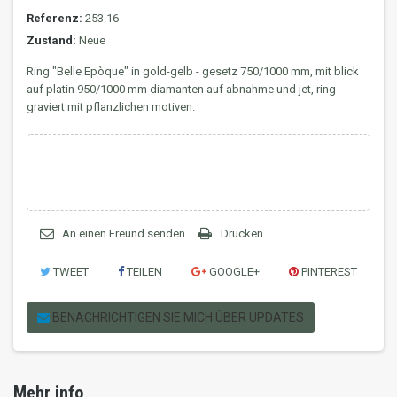
Referenz:
253.16
Zustand:
Neue
Ring "Belle Epòque" in gold-gelb - gesetz 750/1000 mm, mit blick
auf platin 950/1000 mm diamanten auf abnahme und jet, ring
graviert mit pflanzlichen motiven.
An einen Freund senden
Drucken
TWEET
TEILEN
GOOGLE+
PINTEREST
BENACHRICHTIGEN SIE MICH ÜBER UPDATES
Mehr info