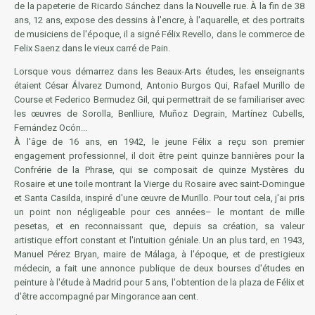
de la papeterie de Ricardo Sánchez dans la Nouvelle rue. À la fin de 38
ans, 12 ans, expose des dessins à l'encre, à l'aquarelle, et des portraits
de musiciens de l'époque, il a signé Félix Revello, dans le commerce de
Felix Saenz dans le vieux carré de Pain.
Lorsque vous démarrez dans les Beaux-Arts études, les enseignants
étaient César Álvarez Dumond, Antonio Burgos Qui, Rafael Murillo de
Course et Federico Bermudez Gil, qui permettrait de se familiariser avec
les œuvres de Sorolla, Benlliure, Muñoz Degrain, Martínez Cubells,
Fernández Ocón...
À l'âge de 16 ans, en 1942, le jeune Félix a reçu son premier
engagement professionnel, il doit être peint quinze bannières pour la
Confrérie de la Phrase, qui se composait de quinze Mystères du
Rosaire et une toile montrant la Vierge du Rosaire avec saint-Domingue
et Santa Casilda, inspiré d'une œuvre de Murillo. Pour tout cela, j'ai pris
un point non négligeable pour ces années– le montant de mille
pesetas, et en reconnaissant que, depuis sa création, sa valeur
artistique effort constant et l'intuition géniale. Un an plus tard, en 1943,
Manuel Pérez Bryan, maire de Málaga, à l'époque, et de prestigieux
médecin, a fait une annonce publique de deux bourses d'études en
peinture à l'étude à Madrid pour 5 ans, l'obtention de la plaza de Félix et
d'être accompagné par Mingorance aan cent.