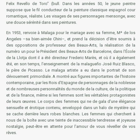
Felix Revello de Toro" (bull. Dans les années 50, le jeune peintre
suppose que le fil conducteur de la peinture classique espagnol cour
romantique, réaliste. Les visages de ses personnages mensonge, avec
une douce sérénité dans ses peintures.
En 1953, renvoie à Malaga pour le mariage avec sa femme, Mª de los
Angeles –sa bien-aimée Chini–, et prend la décision d'être soumis à
des oppositions de professeur des Beaux-Arts, la réalisation de la
numéro un pour le Président des Beaux-Arts de Barcelone, dans l'École
de la Llotja dont il a été directeur Frederic Marès, et où il a également
été, en son temps, l'enseignement de la malagueño José Ruiz Blasco,
le père de Picasso. Le malaga artiste a eu dans le portrait de son
dévouement primordiale. A montré aux figures importantes de l'histoire
contemporaine, par les Rois d'Espagne de personnages de la noblesse
et de nombreuses personnalités du monde de la culture, de la politique
et de la finance, même si les femmes sont les véritables protagonistes
de leurs œuvres. Le corps des femmes qui ne de gala d'une élégance
sensuelle et érotique contenu, enveloppé dans un halo de mystère qui
se cache derrière leurs robes blanches. Les femmes qui cherchent à
nous de la boîte avec une teinte de inaccessible tendresse et joyeuse
nostalgie, peut-être en attente pour l'amour de vous réveiller de vos
rêves.