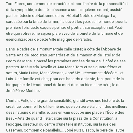
Toro Flores, une femme de caractère extraordinaire de la personnalité et
de la sympathie, a donné naissance à son cinquième enfant, assisté
par le médecin de Narbonne dans l'Hôpital Noble de Malaga. Là,
caressée par la brise de la mer, il a ouvert les yeux sur le monde, pour la
première fois, cette exquise peintre et portraitiste exceptionnel. Peut-
être que votre rétine séjour plaie avec de la pureté de la lumière et de
esencializadora de cette Ville magique de Paradis.
Dans le cadre de la monumentale calle Císter, à côté de l'Abbaye de
Santa Ana de Recoletas Bernardas et de la maison et de l'atelier de
Pedro de Mena, a passé les premières années de sa vie, à côté de ses
parents José María Revello et Ana Maria Toro et ses quatre frères et
sœurs, Maria Luisa, Maria Victoria, José Mª –récemment décédé– et
Luis. Une famille est cher, pour ces hasards de la vie, font partie de la
biographie de l'émotionnel de la mort de mon bien-aimé père, le dr.
José Pérez Martínez.
L'enfant Felix, d'une grande sensibilité, grandit avec une histoire de la
créatrice, comme il le dit lui-même, que son père était l'un des meilleurs
dessinateurs de la ville, et pas en vain occupé une place à l'École des
Beaux-Arts de quand il était situé sur la plaza de la Constitution, à
l'époque, directeur du centre d'une telle institution, sur la rue des
Casernes. Combien de parallels...! José Ruiz Blasco, le père de l'autre