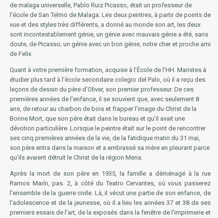
de malaga universelle, Pablo Ruiz Picasso, était un professeur de
l'école de San Telmo de Malaga. Les deux peintres, à partir de points de
vue et des styles très différents, a donné au monde son art, les deux
sont incontestablement génie, un génie avec mauvais génie a été, sans
doute, de Picasso; un génie avec un bon génie, notre cher et proche ami
de Felix.
Quant à votre première formation, acquise à l'École de l'HH. Maristes à
étudier plus tard à l'école secondaire colegio del Palo, où il a reçu des
leçons de dessin du père d'Oliver, son premier professeur. De ces
premières années de l'enfance, il se souvient que, avec seulement 8
ans, de retour au charbon de bois et frapper l'image du Christ de la
Bonne Mort, que son père était dans le bureau et qu'il avait une
dévotion particulière. Lorsque le peintre était sur le point de rencontrer
ses cinq premières années de la vie, de la fatidique matin du 31 mai,
son père entra dans la maison et a embrassé sa mère en pleurant parce
qu'ils avaient détruit le Christ de la région Mena.
Après la mort de son père en 1935, la famille a déménagé à la rue
Ramos Marín, pas. 2, à côté du Teatro Cervantes, où vous passerez
l'ensemble de la guerre civile. Là, il vécut une partie de son enfance, de
l'adolescence et de la jeunesse, où il a lieu les années 37 et 38 de ses
premiers essais de l'art, de la exposés dans la fenêtre de l'imprimerie et