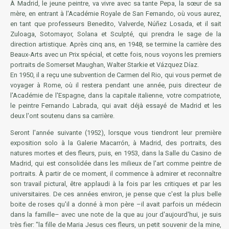
À Madrid, le jeune peintre, va vivre avec sa tante Pepa, la sœur de sa
mère, en entrant à l'Académie Royale de San Fernando, où vous aurez,
en tant que professeurs Benedito, Valverde, Núñez Losada, et il sait
Zuloaga, Sotomayor, Solana et Sculpté, qui prendra le sage de la
direction artistique. Après cinq ans, en 1948, se termine la carrière des
Beaux-Arts avec un Prix spécial, et cette fois, nous voyons les premiers
portraits de Somerset Maughan, Walter Starkie et Vázquez Díaz.
En 1950, il a reçu une subvention de Carmen del Rio, qui vous permet de
voyager à Rome, où il restera pendant une année, puis directeur de
l'Académie de l'Espagne, dans la capitale italienne, votre compatriote,
le peintre Fernando Labrada, qui avait déjà essayé de Madrid et les
deux l'ont soutenu dans sa carrière.
Seront l'année suivante (1952), lorsque vous tiendront leur première
exposition solo à la Galerie Macarrón, à Madrid, des portraits, des
natures mortes et des fleurs, puis, en 1953, dans la Salle du Casino de
Madrid, qui est consolidée dans les milieux de l'art comme peintre de
portraits. À partir de ce moment, il commence à admirer et reconnaître
son travail pictural, être applaudi à la fois par les critiques et par les
universitaires. De ces années environ, je pense que c'est la plus belle
boite de roses qu'il a donné à mon père –il avait parfois un médecin
dans la famille– avec une note de la que au jour d'aujourd'hui, je suis
très fier: "la fille de Maria Jesus ces fleurs, un petit souvenir de la mine,