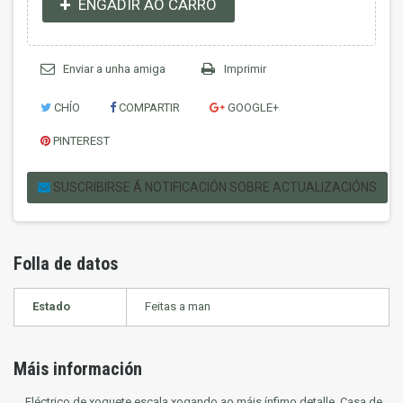
ENGADIR AO CARRO
Enviar a unha amiga
Imprimir
CHÍO
COMPARTIR
GOOGLE+
PINTEREST
SUSCRIBIRSE Á NOTIFICACIÓN SOBRE ACTUALIZACIÓNS
Folla de datos
Estado
Feitas a man
Máis información
Eléctrico de xoguete escala xogando ao máis ínfimo detalle. Casa de