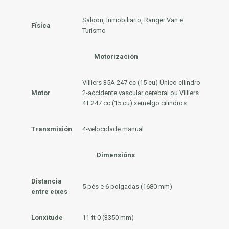
Saloon, Inmobiliario, Ranger Van e
Física
Turismo
Motorización
Villiers 35A 247 cc (15 cu) Único cilindro
Motor
2-accidente vascular cerebral ou Villiers
4T 247 cc (15 cu) xemelgo cilindros
Transmisión
4-velocidade manual
Dimensións
Distancia
5 pés e 6 polgadas (1680 mm)
entre eixes
Lonxitude
11 ft 0 (3350 mm)