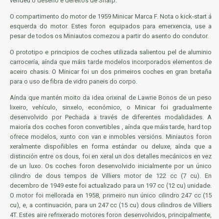
vendeu o deseño e dereitos de Sharp.
O compartimento do motor de 1959 Minicar Marca F. Nota o kick-start á
esquerda do motor. Estes foron equipados para emerxencia, use a
pesar de todos os Miniautos comezou a partir do asento do condutor.
O prototipo e principios de coches utilizada salientou pel de aluminio
carrocería, aínda que máis tarde modelos incorporados elementos de
aceiro chasis. O Minicar foi un dos primeiros coches en gran bretaña
para o uso de fibra de vidro paneis do corpo.
Aínda que mantén moito da idea orixinal de Lawrie Bonos de un peso
lixeiro, vehículo, sinxelo, económico, o Minicar foi gradualmente
desenvolvido por Pechada a través de diferentes modalidades. A
maioría dos coches foron convertibles , aínda que máis tarde, hard top
ofrece modelos, xunto con van e inmobles versións. Miniautos foron
xeralmente dispoñibles en forma estándar ou deluxe, aínda que a
distinción entre os dous, foi en xeral un dos detalles mecánicos en vez
de un luxo. Os coches foron desenvolvido inicialmente por un único
cilindro de dous tempos de Villiers motor de 122 cc (7 cu). En
decembro de 1949 este foi actualizado para un 197 cc (12 cu) unidade.
O motor foi mellorada en 1958, primeiro nun único cilindro 247 cc (15
cu), e, a continuación, para un 247 cc (15 cu) dous cilindros de Villiers
4T. Estes aire refrixerado motores foron desenvolvidos, principalmente,