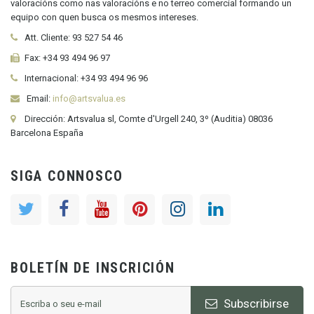
valoracións como nas valoracións e no terreo comercial formando un
equipo con quen busca os mesmos intereses.
Att. Cliente:
93 527 54 46
Fax:
+34 93 494 96 97
Internacional:
+34
93 494 96 96
Email:
info@artsvalua.es
Dirección: Artsvalua sl, Comte d'Urgell 240, 3º (Auditia) 08036
Barcelona España
SIGA CONNOSCO
BOLETÍN DE INSCRICIÓN
Subscribirse