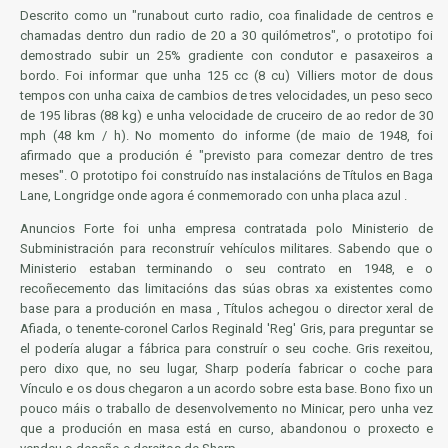
Descrito como un "runabout curto radio, coa finalidade de centros e
chamadas dentro dun radio de 20 a 30 quilómetros", o prototipo foi
demostrado subir un 25% gradiente con condutor e pasaxeiros a
bordo. Foi informar que unha 125 cc (8 cu) Villiers motor de dous
tempos con unha caixa de cambios de tres velocidades, un peso seco
de 195 libras (88 kg) e unha velocidade de cruceiro de ao redor de 30
mph (48 km / h). No momento do informe (de maio de 1948, foi
afirmado que a produción é "previsto para comezar dentro de tres
meses". O prototipo foi construído nas instalacións de Títulos en Baga
Lane, Longridge onde agora é conmemorado con unha placa azul .
Anuncios Forte foi unha empresa contratada polo Ministerio de
Subministración para reconstruír vehículos militares. Sabendo que o
Ministerio estaban terminando o seu contrato en 1948, e o
recoñecemento das limitacións das súas obras xa existentes como
base para a produción en masa , Títulos achegou o director xeral de
Afiada, o tenente-coronel Carlos Reginald 'Reg' Gris, para preguntar se
el podería alugar a fábrica para construír o seu coche. Gris rexeitou,
pero dixo que, no seu lugar, Sharp podería fabricar o coche para
Vínculo e os dous chegaron a un acordo sobre esta base. Bono fixo un
pouco máis o traballo de desenvolvemento no Minicar, pero unha vez
que a produción en masa está en curso, abandonou o proxecto e