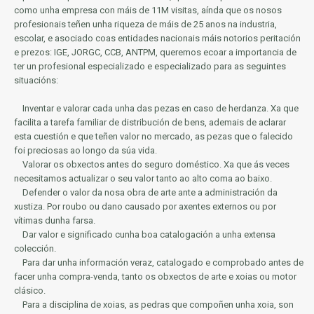
como unha empresa con máis de 11M visitas, aínda que os nosos
profesionais teñen unha riqueza de máis de 25 anos na industria,
escolar, e asociado coas entidades nacionais máis notorios
peritación
e prezos: IGE, JORGC, CCB, ANTPM, queremos ecoar a importancia de
ter un profesional especializado e especializado para as seguintes
situacións:
Inventar e valorar cada unha das pezas en caso de herdanza.
Xa que
facilita a tarefa familiar de distribución de bens, ademais de aclarar
esta cuestión e que teñen valor no mercado, as pezas que o falecido
foi preciosas ao longo da súa vida.
Valorar os obxectos antes do seguro doméstico.
Xa que ás veces
necesitamos actualizar o seu valor tanto ao alto coma ao baixo.
Defender o valor da nosa obra de arte ante a administración da
xustiza.
Por roubo ou dano causado por axentes externos ou por
vítimas dunha farsa.
Dar valor e significado cunha boa catalogación a unha extensa
colección.
Para dar unha información veraz, catalogado e comprobado antes de
facer unha compra-venda, tanto os obxectos de arte e xoias ou motor
clásico.
Para a disciplina de xoias, as pedras que compoñen unha xoia, son