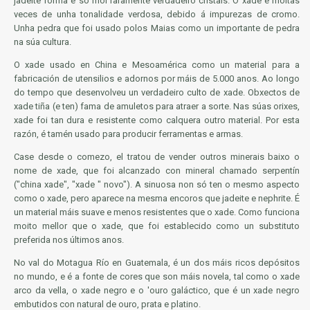
jadeite forma é só moi raramente verdadeiro cristais. O xade é moitas
veces de unha tonalidade verdosa, debido á impurezas de cromo.
Unha pedra que foi usado polos Maias como un importante de pedra
na súa cultura.
O xade usado en China e Mesoamérica como un material para a
fabricación de utensilios e adornos por máis de 5.000 anos. Ao longo
do tempo que desenvolveu un verdadeiro culto de xade. Obxectos de
xade tiña (e ten) fama de amuletos para atraer a sorte. Nas súas orixes,
xade foi tan dura e resistente como calquera outro material. Por esta
razón, é tamén usado para producir ferramentas e armas.
Case desde o comezo, el tratou de vender outros minerais baixo o
nome de xade, que foi alcanzado con mineral chamado serpentín
("china xade", "xade " novo"). A sinuosa non só ten o mesmo aspecto
como o xade, pero aparece na mesma encoros que jadeite e nephrite. É
un material máis suave e menos resistentes que o xade. Como funciona
moito mellor que o xade, que foi establecido como un substituto
preferida nos últimos anos.
No val do Motagua Río en Guatemala, é un dos máis ricos depósitos
no mundo, e é a fonte de cores que son máis novela, tal como o xade
arco da vella, o xade negro e o 'ouro galáctico, que é un xade negro
embutidos con natural de ouro, prata e platino.