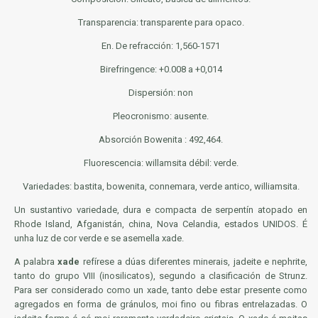
Transparencia: transparente para opaco.
En. De refracción: 1,560-1571
Birefringence: +0.008 a +0,014
Dispersión: non
Pleocronismo: ausente.
Absorción Bowenita : 492,464.
Fluorescencia: willamsita débil: verde.
Variedades: bastita, bowenita, connemara, verde antico, williamsita.
Un
sustantivo
variedade, dura e compacta de serpentín atopado en
Rhode Island, Afganistán, china, Nova Celandia, estados UNIDOS. É
unha luz de cor verde e se asemella xade.
A palabra
xade
refírese a dúas diferentes minerais, jadeite e nephrite,
tanto do grupo VIII (inosilicatos), segundo a clasificación de Strunz.
Para ser considerado como un xade, tanto debe estar presente como
agregados en forma de gránulos, moi fino ou fibras entrelazadas. O