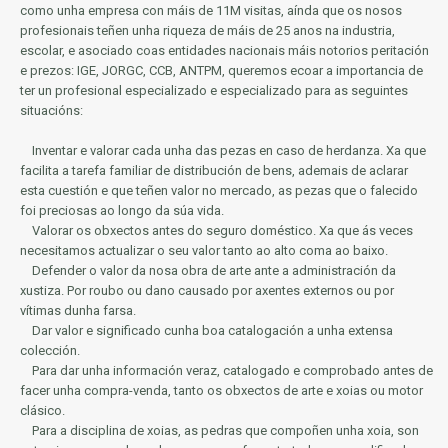
como unha empresa con máis de 11M visitas, aínda que os nosos
profesionais teñen unha riqueza de máis de 25 anos na industria,
escolar, e asociado coas entidades nacionais máis notorios
peritación
e prezos: IGE, JORGC, CCB, ANTPM, queremos ecoar a importancia de
ter un profesional especializado e especializado para as seguintes
situacións:
Inventar e valorar cada unha das pezas en caso de herdanza.
Xa que
facilita a tarefa familiar de distribución de bens, ademais de aclarar
esta cuestión e que teñen valor no mercado, as pezas que o falecido
foi preciosas ao longo da súa vida.
Valorar os obxectos antes do seguro doméstico.
Xa que ás veces
necesitamos actualizar o seu valor tanto ao alto coma ao baixo.
Defender o valor da nosa obra de arte ante a administración da
xustiza.
Por roubo ou dano causado por axentes externos ou por
vítimas dunha farsa.
Dar valor e significado cunha boa catalogación a unha extensa
colección.
Para dar unha información veraz, catalogado e comprobado antes de
facer unha compra-venda, tanto os obxectos de arte e xoias ou motor
clásico.
Para a disciplina de xoias, as pedras que compoñen unha xoia, son