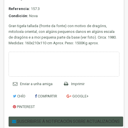
Referencia:
157.3
Condición:
Nova
Gran tigela tallada (fronte da fonte) con motivo de dragóns,
mitoloxía oriental, con algúns pequenos danos en algúns escala
de dragóns e a moi pequena parte da base (ver foto). Circa: 1980.
Medidas: 160x210x110 cm Aprox. Peso: 1500Kg aprox.
Enviar a unha amiga
Imprimir
CHÍO
COMPARTIR
GOOGLE+
PINTEREST
SUSCRIBIRSE Á NOTIFICACIÓN SOBRE ACTUALIZACIÓNS