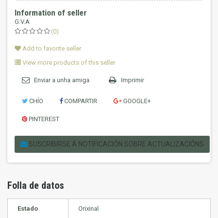
Information of seller
G.V.A
(0)
Add to favorite seller
View more products of this seller
Enviar a unha amiga
Imprimir
CHÍO
COMPARTIR
GOOGLE+
PINTEREST
SUSCRIBIRSE Á NOTIFICACIÓN SOBRE ACTUALIZACIÓNS
Folla de datos
Estado
Orixinal