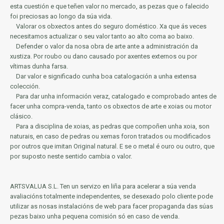
esta cuestión e que teñen valor no mercado, as pezas que o falecido
foi preciosas ao longo da súa vida.
Valorar os obxectos antes do seguro doméstico.
Xa que ás veces
necesitamos actualizar o seu valor tanto ao alto coma ao baixo.
Defender o valor da nosa obra de arte ante a administración da
xustiza.
Por roubo ou dano causado por axentes externos ou por
vítimas dunha farsa.
Dar valor e significado cunha boa catalogación a unha extensa
colección.
Para dar unha información veraz, catalogado e comprobado antes de
facer unha compra-venda, tanto os obxectos de arte e xoias ou motor
clásico.
Para a disciplina de xoias, as pedras que compoñen unha xoia, son
naturais, en caso de pedras ou xemas foron tratados ou modificados
por outros que imitan Original natural.
E se o metal é ouro ou outro, que
por suposto neste sentido cambia o valor.
ARTSVALUA S.L.
Ten un servizo en liña para acelerar a súa venda
avaliacións totalmente independentes, se desexado polo cliente pode
utilizar as nosas instalacións de web para facer propaganda das súas
pezas baixo unha pequena comisión só en caso de venda.