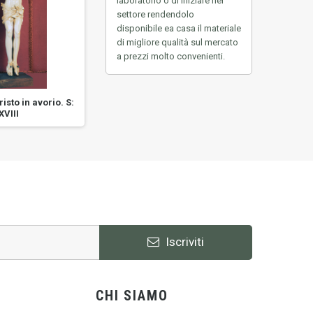
laboratorio o di iniziare nel
settore rendendolo
disponibile ea casa
il materiale
di migliore qualità sul mercato
a prezzi molto convenienti.
risto in avorio. S:
Scultura di Cristo in avorio. S:
Scultura 
XVIII
XIV
Iscriviti
CHI SIAMO