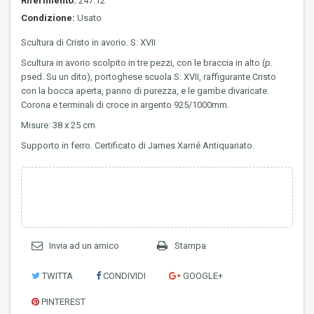
Riferimento:
247.12
Condizione:
Usato
Scultura di Cristo in avorio. S: XVII
Scultura in avorio scolpito in tre pezzi, con le braccia in alto (p.
psed. Su un dito), portoghese scuola S: XVII, raffigurante Cristo
con la bocca aperta, panno di purezza, e le gambe divaricate.
Corona e terminali di croce in argento 925/1000mm.
Misure: 38 x 25 cm
Supporto in ferro. Certificato di James Xarrié Antiquariato.
Invia ad un amico
Stampa
TWITTA
CONDIVIDI
GOOGLE+
PINTEREST