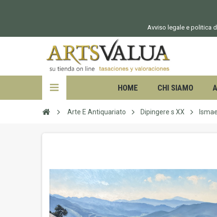
Avviso legale e politica d
HOME
CHI SIAMO
A
Arte E Antiquariato
Dipingere s XX
Ismae