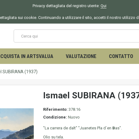
Privacy dettagliata del registro utente:
Qui
ettagliata sui cookie. Continuando a utilizzare il sito, accetti il nostro utilizzo 
CQUISTA IN ARTSVALUA
VALUTAZIONE
CONTATTO
l SUBIRANA (1937)
Ismael SUBIRANA (193
Riferimento:
378.16
Condizione:
Nuovo
"La carrera de dalt" "Juanetes Pla d´en
B
as".
Olio su tela.