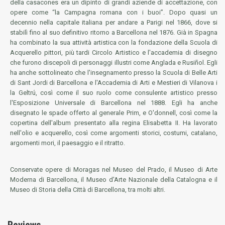
della casacones era un dipinto di grandi aziende di accettazione, con
opere come “la Campagna romana con i buoi”. Dopo quasi un
decennio nella capitale italiana per andare a Parigi nel 1866, dove si
stabilì fino al suo definitivo ritorno a Barcellona nel 1876. Già in Spagna
ha combinato la sua attività artistica con la fondazione della Scuola di
Acquerello pittori, più tardi Circolo Artistico e l'accademia di disegno
che furono discepoli di personaggi illustri come Anglada e Rusiñol. Egli
ha anche sottolineato che l'insegnamento presso la Scuola di Belle Arti
di Sant Jordi di Barcellona e l'Accademia di Arti e Mestieri di Vilanova i
la Geltrú, così come il suo ruolo come consulente artistico presso
l'Esposizione Universale di Barcellona nel 1888. Egli ha anche
disegnato le spade offerto al generale Prim, e O'donnell, così come la
copertina dell'album presentato alla regina Elisabetta II. Ha lavorato
nell'olio e acquerello, così come argomenti storici, costumi, catalano,
argomenti mori, il paesaggio e il ritratto.
Conservate opere di Moragas nel Museo del Prado, il Museo di Arte
Moderna di Barcellona, il Museo d'Arte Nazionale della Catalogna e il
Museo di Storia della Città di Barcellona, tra molti altri.