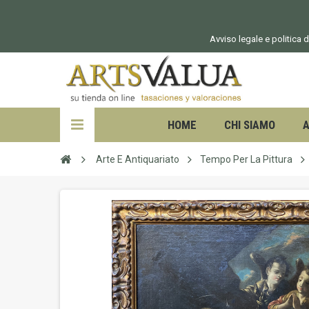
Avviso legale e politica d
HOME
CHI SIAMO
A
Arte E Antiquariato
Tempo Per La Pittura