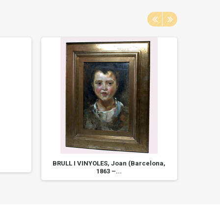
BRULL I VINYOLES, Joan (Barcelona,
P
1863 –...