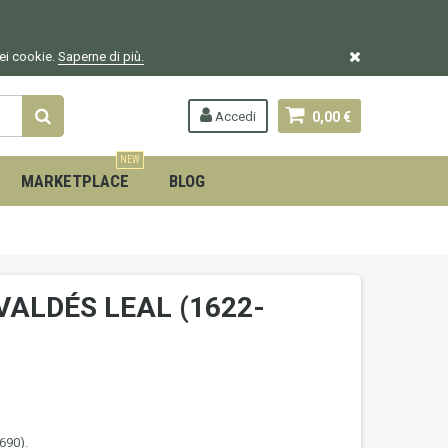
dei cookie.
Saperne di più.
Accedi
0,00 €
NEW
MARKETPLACE
BLOG
a VALDÉS LEAL (1622-
690).