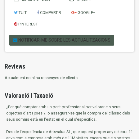
TUIT
COMPARTIR
GOOGLE+
PINTEREST
NOTIFICAR-ME SOBRE LES ACTUALITZACIONS
Reviews
Actualment no hi ha ressenyes de clients.
Valoració i Taxació
¿Per què comptar amb un perit professional per valorar els seus
objectes d'art i joies ?, o assegurar-se que la compra del clàssic dels
seus somnis està en l'estat en el qual s'especifica.
Des de l'experiència de Artsvalua SL, que aquest proper any celebra 11
anys com a empresa amb més de 11M visites, encara que els nostres