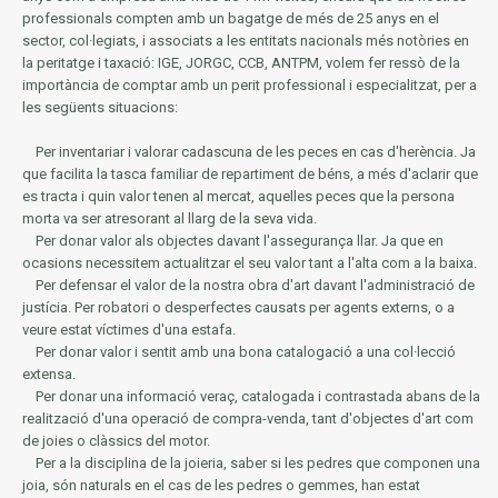
professionals compten amb un bagatge de més de 25 anys en el
sector, col·legiats, i associats a les entitats nacionals més notòries en
la
peritatge i taxació: IGE, JORGC, CCB, ANTPM, volem fer ressò de la
importància de comptar amb un perit professional i especialitzat, per a
les següents situacions:
Per inventariar i valorar cadascuna de les peces en cas d'herència.
Ja
que facilita la tasca familiar de repartiment de béns, a més d'aclarir que
es tracta i quin valor tenen al mercat, aquelles peces que la persona
morta va ser atresorant al llarg de la seva vida.
Per donar valor als objectes davant l'assegurança llar.
Ja que en
ocasions necessitem actualitzar el seu valor tant a l'alta com a la baixa.
Per defensar el valor de la nostra obra d'art davant l'administració de
justícia.
Per robatori o desperfectes causats per agents externs, o a
veure estat víctimes d'una estafa.
Per donar valor i sentit amb una bona catalogació a una col·lecció
extensa.
Per donar una informació veraç, catalogada i contrastada abans de la
realització d'una operació de compra-venda, tant d'objectes d'art com
de joies o clàssics del motor.
Per a la disciplina de la joieria, saber si les pedres que componen una
joia, són naturals en el cas de les pedres o gemmes, han estat