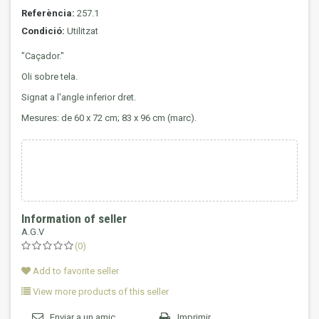
Referència:
257.1
Condició:
Utilitzat
"Caçador."
Oli sobre tela.
Signat a l'angle inferior dret.
Mesures: de 60 x 72 cm; 83 x 96 cm (marc).
Information of seller
A.G.V
(0)
Add to favorite seller
View more products of this seller
Enviar a un amic
Imprimir