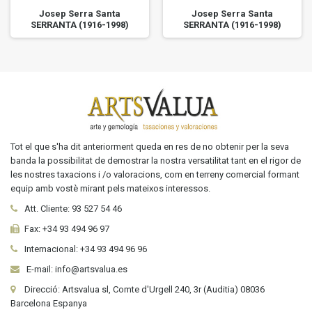
Josep Serra Santa
Josep Serra Santa
SERRANTA (1916-1998)
SERRANTA (1916-1998)
Tot el que s'ha dit anteriorment queda en res de no obtenir per la seva
banda la possibilitat de demostrar la nostra versatilitat tant en el rigor de
les nostres taxacions i /o valoracions, com en terreny comercial formant
equip amb vostè mirant pels mateixos interessos.
Att. Cliente:
93 527 54 46
Fax:
+34 93 494 96 97
Internacional:
+34
93 494 96 96
E-mail: info@artsvalua.es
Direcció: Artsvalua sl, Comte d'Urgell 240, 3r (Auditia) 08036
Barcelona Espanya