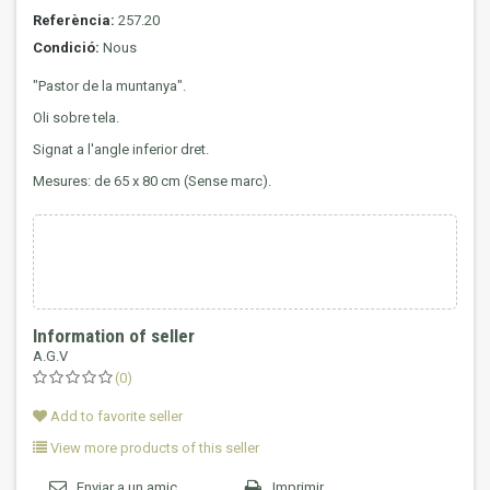
Referència:
257.20
Condició:
Nous
"Pastor de la muntanya".
Oli sobre tela.
Signat a l'angle inferior dret.
Mesures: de 65 x 80 cm (Sense marc).
Information of seller
A.G.V
(0)
Add to favorite seller
View more products of this seller
Enviar a un amic
Imprimir