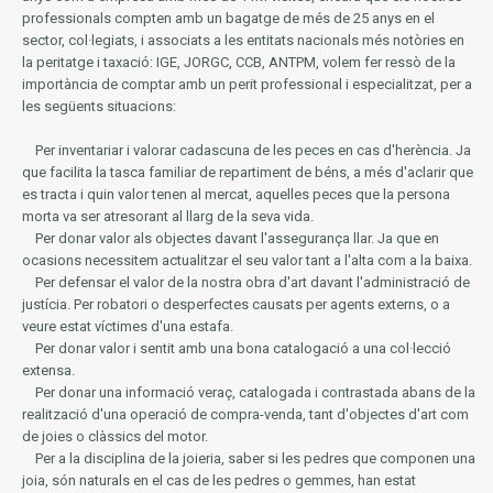
professionals compten amb un bagatge de més de 25 anys en el
sector, col·legiats, i associats a les entitats nacionals més notòries en
la
peritatge i taxació: IGE, JORGC, CCB, ANTPM, volem fer ressò de la
importància de comptar amb un perit professional i especialitzat, per a
les següents situacions:
Per inventariar i valorar cadascuna de les peces en cas d'herència.
Ja
que facilita la tasca familiar de repartiment de béns, a més d'aclarir que
es tracta i quin valor tenen al mercat, aquelles peces que la persona
morta va ser atresorant al llarg de la seva vida.
Per donar valor als objectes davant l'assegurança llar.
Ja que en
ocasions necessitem actualitzar el seu valor tant a l'alta com a la baixa.
Per defensar el valor de la nostra obra d'art davant l'administració de
justícia.
Per robatori o desperfectes causats per agents externs, o a
veure estat víctimes d'una estafa.
Per donar valor i sentit amb una bona catalogació a una col·lecció
extensa.
Per donar una informació veraç, catalogada i contrastada abans de la
realització d'una operació de compra-venda, tant d'objectes d'art com
de joies o clàssics del motor.
Per a la disciplina de la joieria, saber si les pedres que componen una
joia, són naturals en el cas de les pedres o gemmes, han estat