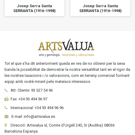
Josep Serra Santa
Josep Serra Santa
SERRANTA (1916-1998)
SERRANTA (1916-1998)
Tot el que s'ha dit anteriorment queda en res de no obtenir per la seva
banda la possibilitat de demostrar la nostra versatilitat tant en el rigor de
les nostres taxacions i /o valoracions, com en terreny comercial formant
equip amb vostè mirant pels mateixos interessos.
Att. Cliente:
93 527 54 46
Fax:
+34 93 494 96 97
Internacional:
+34
93 494 96 96
E-mail: info@artsvalua.es
Direcció: Artsvalua sl, Comte d'Urgell 240, 3r (Auditia) 08036
Barcelona Espanya