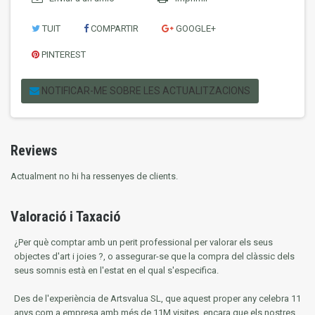
TUIT
COMPARTIR
GOOGLE+
PINTEREST
NOTIFICAR-ME SOBRE LES ACTUALITZACIONS
Reviews
Actualment no hi ha ressenyes de clients.
Valoració i Taxació
¿Per què comptar amb un perit professional per valorar els seus
objectes d'art i joies ?, o assegurar-se que la compra del clàssic dels
seus somnis està en l'estat en el qual s'especifica.
Des de l'experiència de Artsvalua SL, que aquest proper any celebra 11
anys com a empresa amb més de 11M visites, encara que els nostres