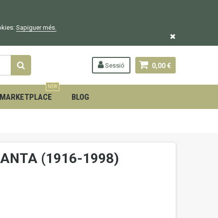
okies:
Sapiguer
més.
Sessió
0,00 €
NEW
MARKETPLACE
BLOG
RANTA (1916-1998)