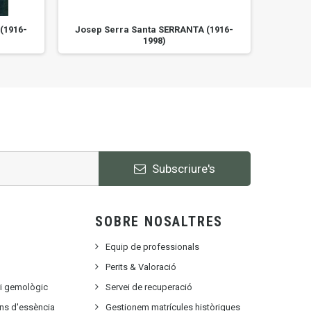
(1916-
Josep Serra Santa SERRANTA (1916-
Josep 
1998)
Subscriure's
SOBRE NOSALTRES
Equip de professionals
Perits & Valoració
ri gemològic
Servei de recuperació
ons d'essència
Gestionem matrícules històriques