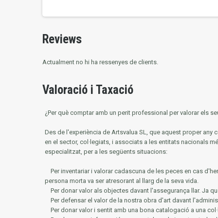
Reviews
Actualment no hi ha ressenyes de clients.
Valoració i Taxació
¿Per què comptar amb un perit professional per valorar els seu
Des de l'experiència de Artsvalua SL, que aquest proper an
en el sector, col·legiats, i associats a les entitats nacionals m
especialitzat, per a les següents situacions:
Per inventariar i valorar cadascuna de les peces en cas d'he
persona morta va ser atresorant al llarg de la seva vida.
Per donar valor als objectes davant l'assegurança llar.
Ja qu
Per defensar el valor de la nostra obra d'art davant l'adminis
Per donar valor i sentit amb una bona catalogació a una col·