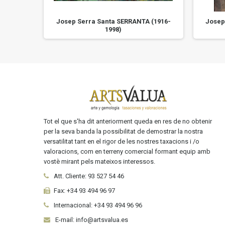
 (1916-
Josep Serra Santa SERRANTA (1916-
Josep
1998)
Tot el que s'ha dit anteriorment queda en res de no obtenir
per la seva banda la possibilitat de demostrar la nostra
versatilitat tant en el rigor de les nostres taxacions i /o
valoracions, com en terreny comercial formant equip amb
vostè mirant pels mateixos interessos.
Att. Cliente:
93 527 54 46
Fax:
+34 93 494 96 97
Internacional:
+34
93 494 96 96
E-mail: info@artsvalua.es