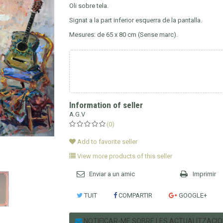
Oli sobre tela.
Signat a la part inferior esquerra de la pantalla.
Mesures: de 65 x 80 cm (Sense marc).
Information of seller
A.G.V
(0)
Add to favorite seller
View more products of this seller
Enviar a un amic
Imprimir
TUIT
COMPARTIR
GOOGLE+
NOTIFICAR-ME SOBRE LES ACTUALITZACI