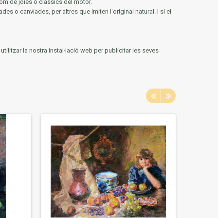
om de joies o clàssics del motor.
des o canviades, per altres que imiten l'original natural.
I si el
ilitzar la nostra instal·lació web per publicitar les seves