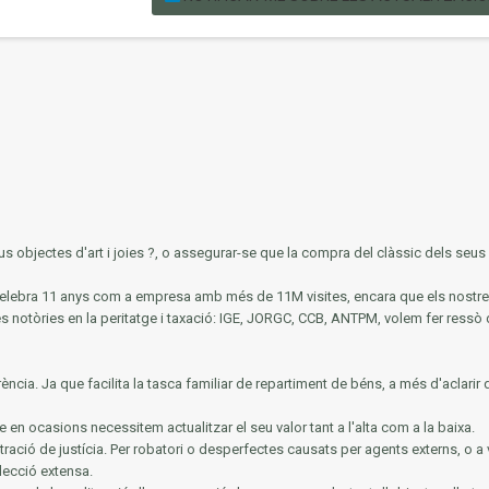
s objectes d'art i joies ?, o assegurar-se que la compra del clàssic dels seus s
y celebra 11 anys com a empresa amb més de 11M visites, encara que els nos
és notòries en la
peritatge i taxació: IGE, JORGC, CCB, ANTPM, volem fer ressò 
rència.
Ja que facilita la tasca familiar de repartiment de béns, a més d'aclarir 
e en ocasions necessitem actualitzar el seu valor tant a l'alta com a la baixa.
tració de justícia.
Per robatori o desperfectes causats per agents externs, o a 
lecció extensa.