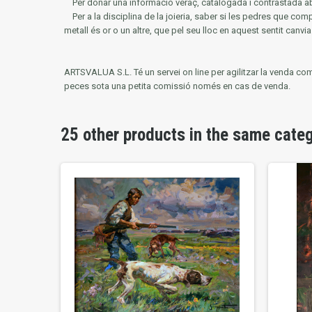
Per donar una informació veraç, catalogada i contrastada ab
Per a la disciplina de la joieria, saber si les pedres que co
metall és or o un altre, que pel seu lloc en aquest sentit canvia 
ARTSVALUA S.L.
Té un servei on line per agilitzar la venda co
peces sota una petita comissió només en cas de venda.
25 other products in the same cate