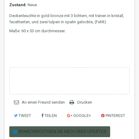
Zustand:
Neue
Deckenleuchte in gold-bronze mit 3 lichtern, mit tränen in kristall,
facettierten, und zwei tulpen in opalin gelockte, (Fehlt).
Maße: 60 x 53 cm durchmesser.
An einen Freund senden
Drucken
TWEET
TEILEN
GOOGLE+
PINTEREST
BENACHRICHTIGEN SIE MICH ÜBER UPDATES