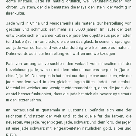
echte kristalle. Jade ist häufig grünlich, weil verunreinigungen von
chrom. Ein stein, der die benutzten die Maya den stein, der wichtig in
ihrer kultur.
Jade wird in China und Mesoamerika als material zur herstellung von
geschirr und schmuck seit mehr als 5.000 jahren. Im laufe der zeit
entwickelte sich ein wahrer kult in der jade. Die objekte aus jade, hatten
(und haben) ruhm - amulette, die ziehen das glück. In seinen ursprüngen
auf jade war so hart und widerstandsfähig wie kein anderes material.
Daher wurde auch zur herstellung von waffen und werkzeugen.
Fast von anfang an versuchten, den verkauf von mineralien mit der
bezeichnung jade, was er mit dem mineral namens serpentin ("jade -
china", "jade". Der serpentin hat nicht nur das gleiche aussehen, wie die
jade, sondern wird in den gleichen lagerstätten, jadeit und nephrit.
Material ist weicher und weniger widerstandsfähig, dass die jade. Wie
es viel besser funktioniert, dass die jade hat sich als bevorzugte ersatz
in den letzten jahren.
Im motagua-tal in guatemala in Guatemala, befindet sich eine der
reichsten fundstätten der welt und ist die quelle für die farben, die
neuesten, wie jade, regenbogen, jade, schwarz und dem 'oro, der jäger,
ist eine jade schwarz mit eingearbeiteten natürlichen gold, silber und
platin.