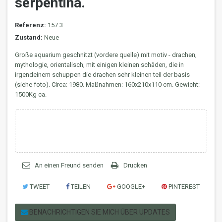
serpentina.
Referenz:
157.3
Zustand:
Neue
Große aquarium geschnitzt (vordere quelle) mit motiv - drachen,
mythologie, orientalisch, mit einigen kleinen schäden, die in
irgendeinem schuppen die drachen sehr kleinen teil der basis
(siehe foto). Circa: 1980. Maßnahmen: 160x210x110 cm. Gewicht:
1500Kg ca.
An einen Freund senden
Drucken
TWEET
TEILEN
GOOGLE+
PINTEREST
BENACHRICHTIGEN SIE MICH ÜBER UPDATES