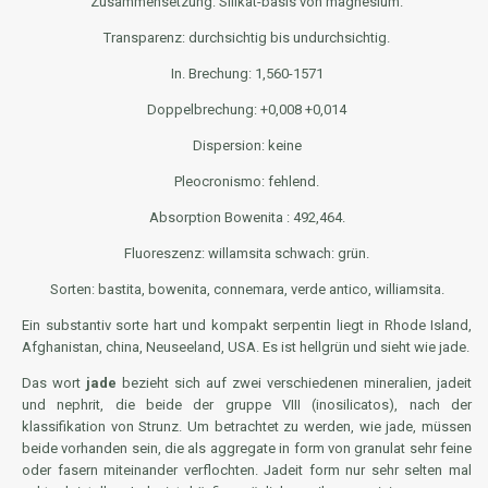
Zusammensetzung: Silikat-basis von magnesium.
Transparenz: durchsichtig bis undurchsichtig.
In. Brechung: 1,560-1571
Doppelbrechung: +0,008 +0,014
Dispersion: keine
Pleocronismo: fehlend.
Absorption Bowenita : 492,464.
Fluoreszenz: willamsita schwach: grün.
Sorten: bastita, bowenita, connemara, verde antico, williamsita.
Ein
substantiv
sorte hart und kompakt serpentin liegt in Rhode Island,
Afghanistan, china, Neuseeland, USA. Es ist hellgrün und sieht wie jade.
Das wort
jade
bezieht sich auf zwei verschiedenen mineralien, jadeit
und nephrit, die beide der gruppe VIII (inosilicatos), nach der
klassifikation von Strunz. Um betrachtet zu werden, wie jade, müssen
beide vorhanden sein, die als aggregate in form von granulat sehr feine
oder fasern miteinander verflochten. Jadeit form nur sehr selten mal