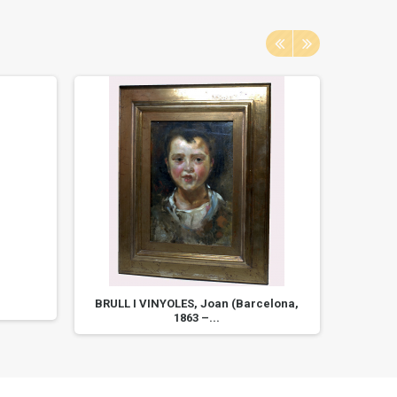
BRULL I VINYOLES, Joan (Barcelona,
P
1863 –...