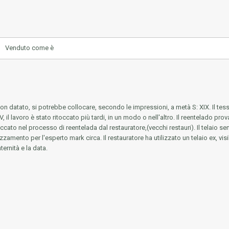
Venduto come è
non datato, si potrebbe collocare, secondo le impressioni, a metà S: XIX. Il te
il lavoro è stato ritoccato più tardi, in un modo o nell'altro. Il reentelado prova
ccato nel processo di reentelada dal restauratore,(vecchi restauri). Il telaio se
zzamento per l'esperto mark circa. Il restauratore ha utilizzato un telaio ex, vis
ernità e la data.