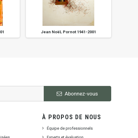
001
Jean NoëL Pornot 1941-2001
Je
Abonnez-vous
À PROPOS DE NOUS
Équipe de professionnels
lisées
Experts et évaluation