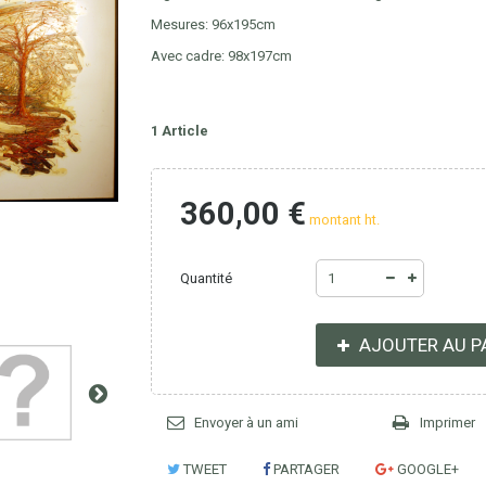
Mesures: 96x195cm
Avec cadre: 98x197cm
1
Article
360,00 €
montant ht.
Quantité
AJOUTER AU P
Envoyer à un ami
Imprimer
TWEET
PARTAGER
GOOGLE+