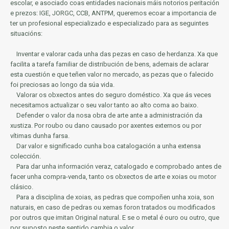
escolar, e asociado coas entidades nacionais máis notorios
peritación
e prezos: IGE, JORGC, CCB, ANTPM, queremos ecoar a importancia de
ter un profesional especializado e especializado para as seguintes
situacións:
Inventar e valorar cada unha das pezas en caso de herdanza.
Xa que
facilita a tarefa familiar de distribución de bens, ademais de aclarar
esta cuestión e que teñen valor no mercado, as pezas que o falecido
foi preciosas ao longo da súa vida.
Valorar os obxectos antes do seguro doméstico.
Xa que ás veces
necesitamos actualizar o seu valor tanto ao alto coma ao baixo.
Defender o valor da nosa obra de arte ante a administración da
xustiza.
Por roubo ou dano causado por axentes externos ou por
vítimas dunha farsa.
Dar valor e significado cunha boa catalogación a unha extensa
colección.
Para dar unha información veraz, catalogado e comprobado antes de
facer unha compra-venda, tanto os obxectos de arte e xoias ou motor
clásico.
Para a disciplina de xoias, as pedras que compoñen unha xoia, son
naturais, en caso de pedras ou xemas foron tratados ou modificados
por outros que imitan Original natural.
E se o metal é ouro ou outro, que
por suposto neste sentido cambia o valor.