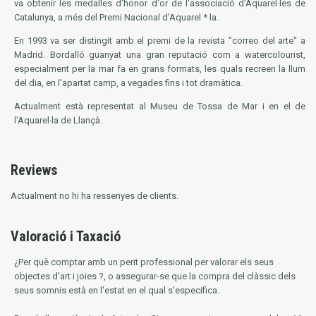
va obtenir les medalles d'honor d'or de l'associació d'Aquarel·les de
Catalunya, a més del Premi Nacional d'Aquarel * la.
En 1993 va ser distingit amb el premi de la revista "correo del arte" a
Madrid. Bordalló guanyat una gran reputació com a watercolourist,
especialment per la mar fa en grans formats, les quals recreen la llum
del dia, en l'apartat camp, a vegades fins i tot dramàtica.
Actualment està representat al Museu de Tossa de Mar i en el de
l'Aquarel·la de Llançà.
Reviews
Actualment no hi ha ressenyes de clients.
Valoració i Taxació
¿Per què comptar amb un perit professional per valorar els seus
objectes d'art i joies ?, o assegurar-se que la compra del clàssic dels
seus somnis està en l'estat en el qual s'especifica.