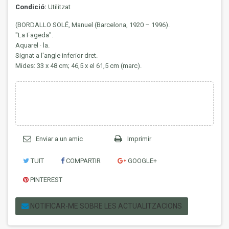
Condició:
Utilitzat
(BORDALLO SOLÉ, Manuel (Barcelona, 1920 – 1996).
"La Fageda".
Aquarel · la.
Signat a l'angle inferior dret.
Mides: 33 x 48 cm; 46,5 x el 61,5 cm (marc).
Enviar a un amic
Imprimir
TUIT
COMPARTIR
GOOGLE+
PINTEREST
NOTIFICAR-ME SOBRE LES ACTUALITZACIONS