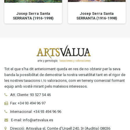
Josep Serra Santa
Josep Serra Santa
SERRANTA (1916-1998)
SERRANTA (1916-1998)
Tot el que s'ha dit anteriorment queda en res de no obtenir per la seva
banda la possibilitat de demostrar la nostra versatilitat tant en el rigor de
les nostres taxacions i /o valoracions, com en terreny comercial formant
equip amb vostè mirant pels mateixos interessos.
Att. Cliente:
93 527 54 46
Fax:
+34 93 494 96 97
Internacional:
+34
93 494 96 96
E-mail: info@artsvalua.es
Direcció: Artsvalua sl, Comte d'Urgell 240, 3r (Auditia) 08036