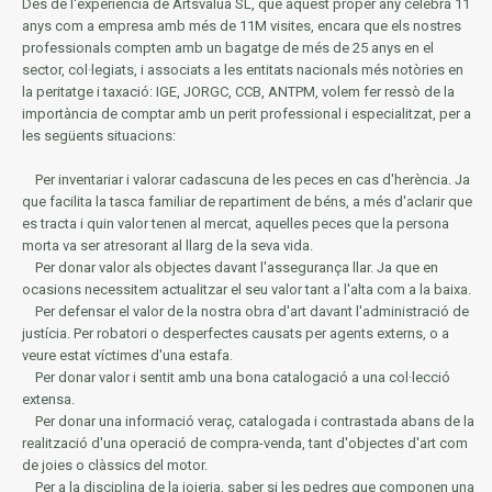
Des de l'experiència de Artsvalua SL, que aquest proper any celebra 11
anys com a empresa amb més de 11M visites, encara que els nostres
professionals compten amb un bagatge de més de 25 anys en el
sector, col·legiats, i associats a les entitats nacionals més notòries en
la
peritatge i taxació: IGE, JORGC, CCB, ANTPM, volem fer ressò de la
importància de comptar amb un perit professional i especialitzat, per a
les següents situacions:
Per inventariar i valorar cadascuna de les peces en cas d'herència.
Ja
que facilita la tasca familiar de repartiment de béns, a més d'aclarir que
es tracta i quin valor tenen al mercat, aquelles peces que la persona
morta va ser atresorant al llarg de la seva vida.
Per donar valor als objectes davant l'assegurança llar.
Ja que en
ocasions necessitem actualitzar el seu valor tant a l'alta com a la baixa.
Per defensar el valor de la nostra obra d'art davant l'administració de
justícia.
Per robatori o desperfectes causats per agents externs, o a
veure estat víctimes d'una estafa.
Per donar valor i sentit amb una bona catalogació a una col·lecció
extensa.
Per donar una informació veraç, catalogada i contrastada abans de la
realització d'una operació de compra-venda, tant d'objectes d'art com
de joies o clàssics del motor.
Per a la disciplina de la joieria, saber si les pedres que componen una