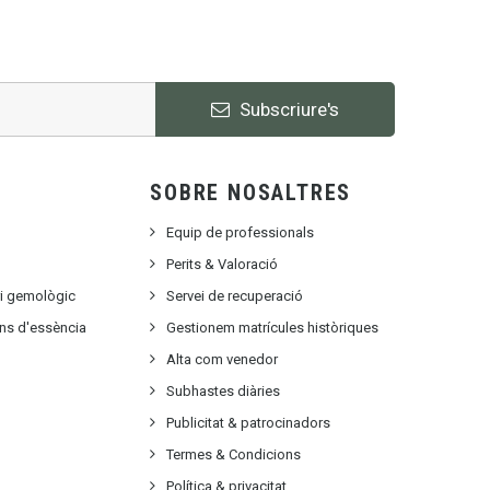
Subscriure's
SOBRE NOSALTRES
Equip de professionals
Perits & Valoració
ri gemològic
Servei de recuperació
ons d'essència
Gestionem matrícules històriques
Alta com venedor
Subhastes diàries
Publicitat
&
patrocinadors
Termes & Condicions
Política & privacitat