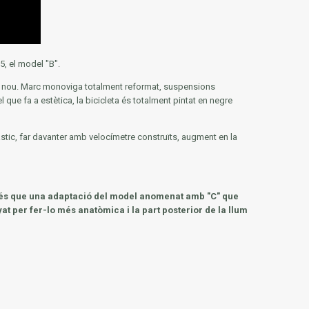
5, el model "B".
 és nou. Marc monoviga totalment reformat, suspensions
ue fa a estètica, la bicicleta és totalment pintat en negre
àstic, far davanter amb velocímetre construïts, augment en la
és més que una adaptació del model anomenat amb "C" que
yat per fer-lo més anatòmica i la part posterior de la llum