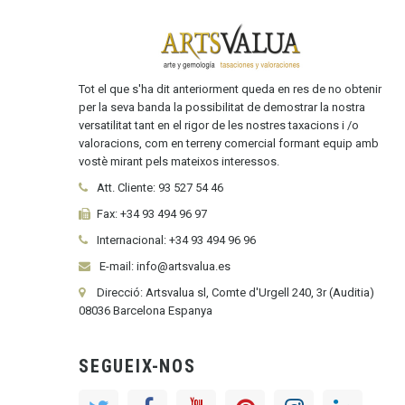
Tot el que s'ha dit anteriorment queda en res de no obtenir
per la seva banda la possibilitat de demostrar la nostra
versatilitat tant en el rigor de les nostres taxacions i /o
valoracions, com en terreny comercial formant equip amb
vostè mirant pels mateixos interessos.
Att. Cliente:
93 527 54 46
Fax:
+34 93 494 96 97
Internacional:
+34
93 494 96 96
E-mail: info@artsvalua.es
Direcció: Artsvalua sl, Comte d'Urgell 240, 3r (Auditia)
08036 Barcelona Espanya
SEGUEIX-NOS