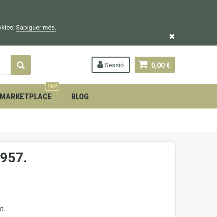
okies:
Sapiguer
més.
Sessió
0,00 €
NEW
MARKETPLACE
BLOG
1957.
t.