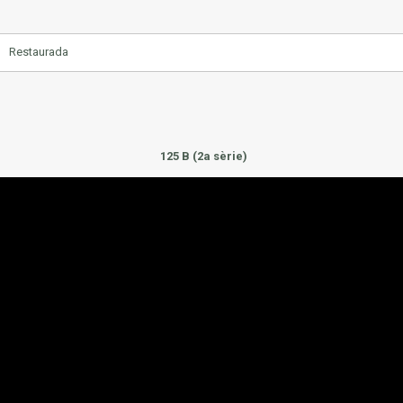
Restaurada
125 B (2a sèrie)