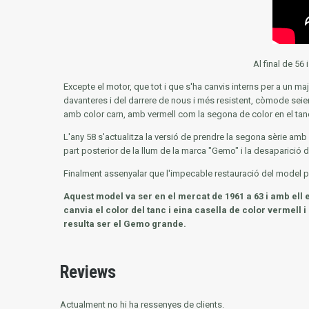
Al final de 56
Excepte el motor, que tot i que s'ha canvis interns per a un 
davanteres i del darrere de nous i més resistent, còmode seie
amb color carn, amb vermell com la segona de color en el tan
L'any 58 s'actualitza la versió de prendre la segona sèrie amb
part posterior de la llum de la marca "Gemo" i la desaparició d
Finalment assenyalar que l'impecable restauració del model pr
Aquest model va ser en el mercat de 1961 a 63 i amb ell
canvia el color del tanc i eina casella de color vermell i
resulta ser el Gemo grande.
Reviews
Actualment no hi ha ressenyes de clients.