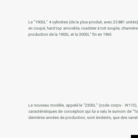
Le "190SL" 4 cylindres (de la plus-produit, avec 25.881 unités)
en coupé, hard top amovible, roadster à toit souple, charnièr
production de la 190SL et la 300SL" fin en 1963.
Le nouveau modèle, appelé le "230SL" (code corps -
W113
)
caractéristiques de conception qui lui a valu le surnom de "T
dernières années de production, sont évidents, que des variat