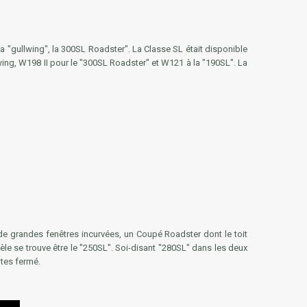
 la "gullwing", la 300SL Roadster". La Classe SL était disponible
wing,
W198 II
pour le "300SL Roadster" et
W121
à la "190SL". La
 de grandes fenêtres incurvées, un Coupé Roadster dont le toit
èle se trouve être le "250SL". Soi-disant "280SL" dans les deux
ntes fermé.