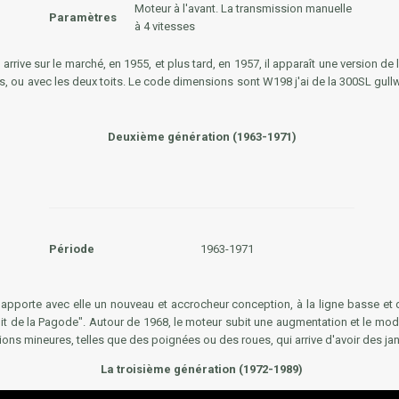
Moteur à l'avant. La transmission manuelle
Paramètres
à 4 vitesses
 arrive sur le marché, en 1955, et plus tard, en 1957, il apparaît une version de
es, ou avec les deux toits. Le code dimensions sont
W198 j'ai
de la 300SL gull
Deuxième génération (1963-1971)
Période
1963-1971
, apporte avec elle un nouveau et accrocheur conception, à la ligne basse et
oit de la Pagode". Autour de 1968, le moteur subit une augmentation et le mod
ions mineures, telles que des poignées ou des roues, qui arrive d'avoir des ja
La troisième génération (1972-1989)