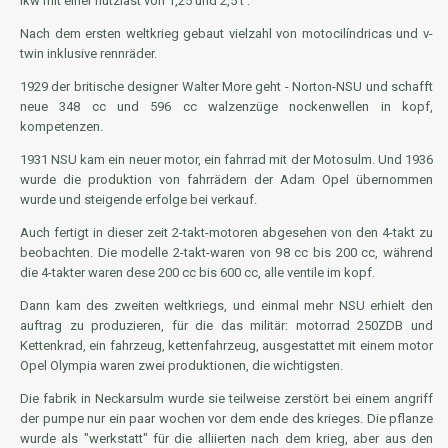
lkw mit einer nutzlast von 1,25 und 2,5 t .
Nach dem ersten weltkrieg gebaut vielzahl von motocilíndricas und v-
twin inklusive rennräder.
1929 der britische designer Walter More geht - Norton-NSU und schafft
neue 348 cc und 596 cc walzenzüge nockenwellen in kopf,
kompetenzen.
1931 NSU kam ein neuer motor, ein fahrrad mit der Motosulm. Und 1936
wurde die produktion von fahrrädern der Adam Opel übernommen
wurde und steigende erfolge bei verkauf.
Auch fertigt in dieser zeit 2-takt-motoren abgesehen von den 4-takt zu
beobachten. Die modelle 2-takt-waren von 98 cc bis 200 cc, während
die 4-takter waren dese 200 cc bis 600 cc, alle ventile im kopf.
Dann kam des zweiten weltkriegs, und einmal mehr NSU erhielt den
auftrag zu produzieren, für die das militär: motorrad 250ZDB und
Kettenkrad, ein fahrzeug, kettenfahrzeug, ausgestattet mit einem motor
Opel Olympia waren zwei produktionen, die wichtigsten.
Die fabrik in Neckarsulm wurde sie teilweise zerstört bei einem angriff
der pumpe nur ein paar wochen vor dem ende des krieges. Die pflanze
wurde als "werkstatt" für die alliierten nach dem krieg, aber aus den