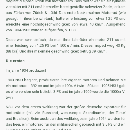
beginnt die produktion von motorrädern. Sein motor war ein einzylinder-
viertakter mit 211 cm3-hersteller bereitgestellte schweizer Zedel, er kam
aus Zürich von Zürich & Lüthi. Das erste Neckarsulmer Motorrad (wie
gesagt, in ihren benzin-tank) hatte eine leistung von etwa 1.25 PS und
erreichte eine höchstgeschwindigkeit von etwa 40 km/h. Ausgehend
von 1904-1905 wurden aufgerufen, N. U. S.
Diese war sehr einfach, da man ihrer fahrräder ein motor 211 cc mit
einer leistung von 1,25 PS bei 1 500 u / min. Dieses moped wog 40 Kg
(88 lbs) Und ihre maximale geschwindigkeit betrug 39 Km/h.
Die ersten
Im jahre 1904 produziert
1903 NSU beginnt, produzieren ihre eigenen motoren und nehmen sie
ein motorrad - 392 cc und im jahre 1904 V-twin - 804 cc.. 1905 NSU gab
es eine version sehr beliebt, 3 PS und im jahre 1909 wurde die 1000er V-
twin
NSU vor dem ersten weltkrieg war der größte deutsche exporteur für
motorräder (mit ziel Russland, westeuropa, Skandinavien, der Türkei
und Brasilien). Beim ausbruch des weltkrieges im jahre 1914 wurden für
das heer, ein motorrad für den militärischen gebrauch mit 3.5 PS und ein