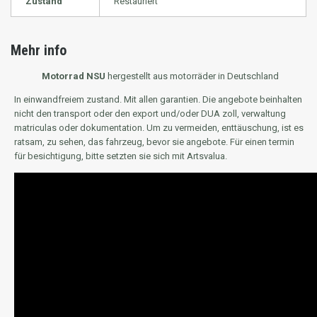
Zustand
Restauriert
Mehr info
Motorrad NSU
hergestellt aus motorräder in Deutschland
In einwandfreiem zustand. Mit allen garantien. Die angebote beinhalten
nicht den transport oder den export und/oder DUA zoll, verwaltung
matriculas oder dokumentation. Um zu vermeiden, enttäuschung, ist es
ratsam, zu sehen, das fahrzeug, bevor sie angebote. Für einen termin
für besichtigung, bitte setzten sie sich mit Artsvalua.