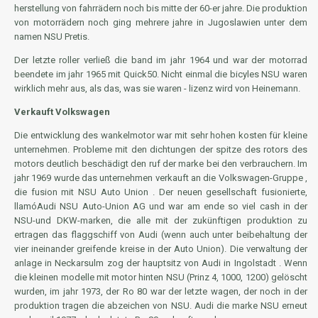
herstellung von fahrrädern noch bis mitte der 60-er jahre. Die produktion
von motorrädern noch ging mehrere jahre in Jugoslawien unter dem
namen NSU Pretis.
Der letzte roller verließ die band im jahr 1964 und war der motorrad
beendete im jahr 1965 mit Quick50. Nicht einmal die bicyles NSU waren
wirklich mehr aus, als das, was sie waren - lizenz wird von Heinemann.
Verkauft Volkswagen
Die entwicklung des wankelmotor war mit sehr hohen kosten für kleine
unternehmen. Probleme mit den dichtungen der spitze des rotors des
motors deutlich beschädigt den ruf der marke bei den verbrauchern. Im
jahr 1969 wurde das unternehmen verkauft an die Volkswagen-Gruppe ,
die fusion mit NSU Auto Union . Der neuen gesellschaft fusionierte,
llamóAudi NSU Auto-Union AG und war am ende so viel cash in der
NSU-und DKW-marken, die alle mit der zukünftigen produktion zu
ertragen das flaggschiff von Audi (wenn auch unter beibehaltung der
vier ineinander greifende kreise in der Auto Union). Die verwaltung der
anlage in Neckarsulm zog der hauptsitz von Audi in Ingolstadt . Wenn
die kleinen modelle mit motor hinten NSU (Prinz 4, 1000, 1200) gelöscht
wurden, im jahr 1973, der Ro 80 war der letzte wagen, der noch in der
produktion tragen die abzeichen von NSU. Audi die marke NSU erneut