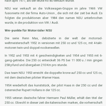
nach april 1977, als der letzte Ro 80 verkauft wurde.
NSU war verkauft an die Volkswagen-Gruppe im jahre 1969. VW
fusionierte mit der firma Auto-Union , die sich mit der zeit bei Audi. Es
folgten die produktionen aber 1984 den namen NSU unterbrochen
wurde, in die produktion von VW / Audi.
Wm-punkte für Motorräder NSU
Die serie Renn Max, debütierte in der welt der motorrad-
weltmeisterschaft 1952 in versionen mit 250 cc und 125 cc, mit 4-takt-
motoren twin-und doppel-nockenwellen.
In 1952 und 1953 mit 4 geschwindigkeiten und 1954 und 1955 mit 6-
gang-getriebe. Die 250 cc entwickelt 36 PS bei 11 000 u / min gingen
258 pfund und übergaben 210 Km pro stunde.
Das team NSU 1953 erreicht die doppelte krone auf 250 cc und 125 cc,
mit dem deutschen piloten Warner Haas.
1954 wiederholt das kunststück, der pilot Haas in der 250 cc und der
österreicher Rupert Hollans in der 125 cc.
1955 veteran deutsche fahrer Hermann Paul Müller, erhält den titel der
250 cc. Obwohl in dieser zeit die italienischen marken, die vorherrschaft