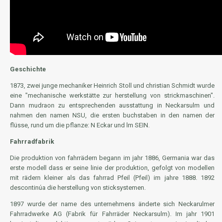
Geschichte
1873, zwei junge mechaniker Heinrich Stoll und christian Schmidt wurde
eine "mechanische werkstätte zur herstellung von strickmaschinen".
Dann mudraon zu entsprechenden ausstattung in Neckarsulm und
nahmen den namen NSU, die ersten buchstaben in den namen der
flüsse, rund um die pflanze: N Eckar und lm SEIN.
Fahrradfabrik
Die produktion von fahrrädern begann im jahr 1886, Germania war das
erste modell dass er seine linie der produktion, gefolgt von modellen
mit rädern kleiner als das fahrrad Pfeil (Pfeil) im jahre 1888. 1892
descontinúa die herstellung von sticksystemen.
1897 wurde der name des unternehmens änderte sich Neckarulmer
Fahrradwerke AG (Fabrik für Fahrräder Neckarsulm). Im jahr 1901