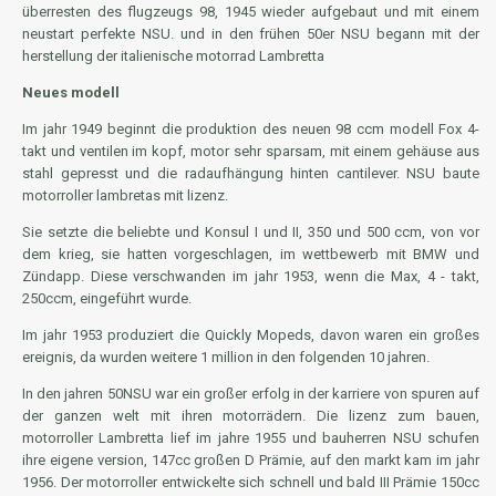
überresten des flugzeugs 98, 1945 wieder aufgebaut und mit einem
neustart perfekte NSU. und in den frühen 50er NSU begann mit der
herstellung der italienische motorrad Lambretta
Neues modell
Im jahr 1949 beginnt die produktion des neuen 98 ccm modell Fox 4-
takt und ventilen im kopf, motor sehr sparsam, mit einem gehäuse aus
stahl gepresst und die radaufhängung hinten cantilever. NSU baute
motorroller lambretas mit lizenz.
Sie setzte die beliebte und Konsul I und II, 350 und 500 ccm, von vor
dem krieg, sie hatten vorgeschlagen, im wettbewerb mit BMW und
Zündapp. Diese verschwanden im jahr 1953, wenn die Max, 4 - takt,
250ccm, eingeführt wurde.
Im jahr 1953 produziert die Quickly Mopeds, davon waren ein großes
ereignis, da wurden weitere 1 million in den folgenden 10 jahren.
In den jahren 50NSU war ein großer erfolg in der karriere von spuren auf
der ganzen welt mit ihren motorrädern. Die lizenz zum bauen,
motorroller Lambretta lief im jahre 1955 und bauherren NSU schufen
ihre eigene version, 147cc großen D Prämie, auf den markt kam im jahr
1956. Der motorroller entwickelte sich schnell und bald III Prämie 150cc