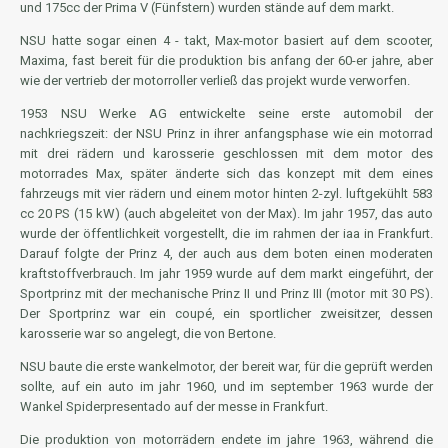
und 175cc der Prima V (Fünfstern) wurden stände auf dem markt.
NSU hatte sogar einen 4 - takt, Max-motor basiert auf dem scooter,
Maxima, fast bereit für die produktion bis anfang der 60-er jahre, aber
wie der vertrieb der motorroller verließ das projekt wurde verworfen.
1953 NSU Werke AG entwickelte seine erste automobil der
nachkriegszeit: der NSU Prinz in ihrer anfangsphase wie ein motorrad
mit drei rädern und karosserie geschlossen mit dem motor des
motorrades Max, später änderte sich das konzept mit dem eines
fahrzeugs mit vier rädern und einem motor hinten 2-zyl. luftgekühlt 583
cc 20 PS (15 kW) (auch abgeleitet von der Max). Im jahr 1957, das auto
wurde der öffentlichkeit vorgestellt, die im rahmen der iaa in Frankfurt.
Darauf folgte der Prinz 4, der auch aus dem boten einen moderaten
kraftstoffverbrauch. Im jahr 1959 wurde auf dem markt eingeführt, der
Sportprinz mit der mechanische Prinz II und Prinz III (motor mit 30 PS).
Der Sportprinz war ein coupé, ein sportlicher zweisitzer, dessen
karosserie war so angelegt, die von Bertone.
NSU baute die erste wankelmotor, der bereit war, für die geprüft werden
sollte, auf ein auto im jahr 1960, und im september 1963 wurde der
Wankel Spiderpresentado auf der messe in Frankfurt.
Die produktion von motorrädern endete im jahre 1963, während die