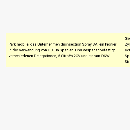
Gli
Park mobile, das Unternehmen disinsection Spray SA, ein Pionier
Zyl
in der Verwendung von DDT in Spanien. Drei Vespacar befestigt
ex
verschiedenen Delegationen, 5 Citroën 2CV und ein van-DKW.
Spa
St