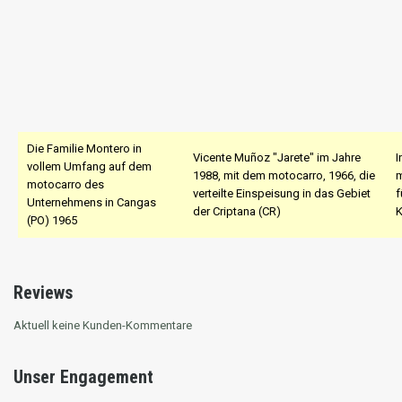
Die Familie Montero in
Vicente Muñoz "Jarete" im Jahre
I
vollem Umfang auf dem
1988, mit dem motocarro, 1966, die
m
motocarro des
verteilte Einspeisung in das Gebiet
f
Unternehmens in Cangas
der Criptana (CR)
K
(PO) 1965
Reviews
Aktuell keine Kunden-Kommentare
Unser Engagement