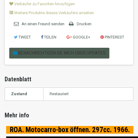
Verkäufer zu Favoriten hinzufügen
Weitere Produkte dieses Verkäufers ansehen
An einen Freund senden
Drucken
TWEET
TEILEN
GOOGLE+
PINTEREST
BENACHRICHTIGEN SIE MICH ÜBER UPDATES
Datenblatt
Zustand
Restauriert
Mehr info
ROA. Motocarro-box öffnen. 297cc. 1966.