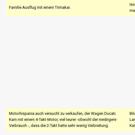
Iso
Familie Ausflug mit einem Trimakar.
mac
Motorhispania auch versucht zu verkaufen, der Wagen Ducati.
Bil
Kam mit einem 4-Takt-Motor, viel teurer -obwohl der niedrigere
Lan
Verbrauch -, dass die 2-Takt hatte sehr wenig Verbreitung.
Kaf