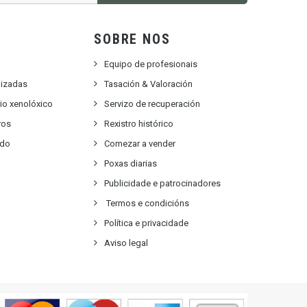
SOBRE NOS
Equipo de profesionais
lizadas
Tasación & Valoración
rio xenolóxico
Servizo de recuperación
ros
Rexistro histórico
ido
Comezar a vender
Poxas diarias
Publicidade e patrocinadores
Termos e condicións
Política e privacidade
Aviso legal