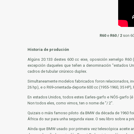
R60
e
R60 / 2
son 60
Historia de produción
Algúns 20.133 destes 600 cc eixe, oposición xemelgo R60 
excepción daqueles que teñen a denominación "estados Unid
cadros de tubular cirúrxico duplex.
Simultaneamente modelos fabricados foron relacionados, incl
26 hp), e o R69-orientada-deporte 600 cc (1955-1960, 35 HP),
En estados Unidos, todos estes Earles-garfo e NÓS-garfo (é
Non todos eles, como vimos, ten o nome de "/ 2".
Quizais o máis famoso piloto da BMW da década de 1960 foi 
África do sur para unha segunda viaxe. O seu libro sobre a pri
Aínda que BMW usado por primeira vez telescópica aceite a