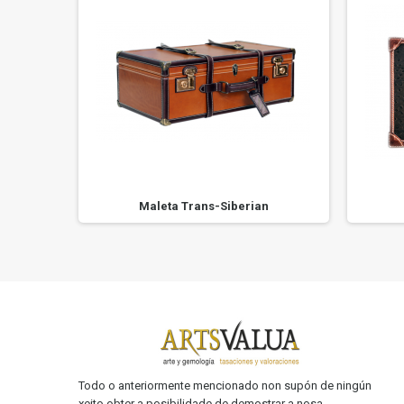
TAL
Maleta Trans-Siberian
Todo o anteriormente mencionado non supón de ningún
xeito obter a posibilidade de demostrar a nosa