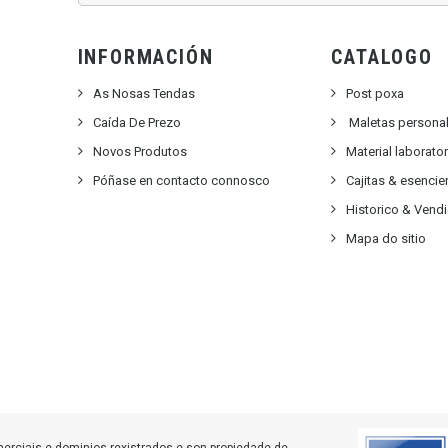
INFORMACIÓN
CATALOGO
As Nosas Tendas
Post poxa
Caída De Prezo
Maletas persona
Novos Produtos
Material laborato
Póñase en contacto connosco
Cajitas & esencie
Historico & Vend
Mapa do sitio