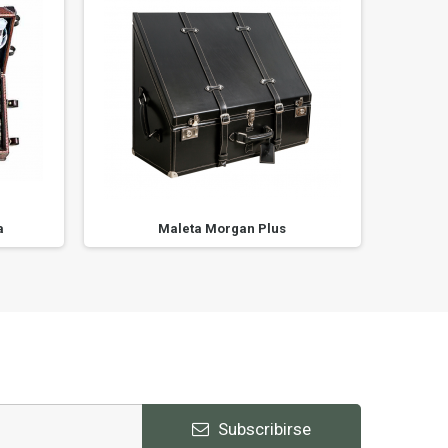
a
Maleta Morgan Plus
X
Subscribirse