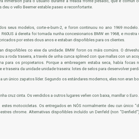
uera inmersión para o usuario durante a freada fronte pesado, que é común c
 deu o vello Beemer estable paseo e reconfortante.
dos seus modelos, corte-e-burn-2, e foron continuou no ano 1969 modelo. 
o R60US á dereita foi tomada nunha concesionarios BMW en 1968, e mostra u
ricados por estes dous anos e estaban dispoñibles para os clientes.
n dispoñibles co eixe da unidade. BMW foron os máis comúns. O driveshaf
ou a roda traseira, a través de unha cunca splined con que mallas con un aco
a para os propietarios. Porque a embreagem estaba seca, había focas n
te e traseira da unidade unidade traseira: lotes de selos para desenvolver perd
iña un único zapatos líder. Segundo os estándares modernos, eles non eran bos
nha cruz cinta. Os vendidos a outros lugares veñen con baixa, manillar
o Euro.
ra estes motocicletas. Os entregados en NÓS normalmente deu cun único "
imestres chrome. Alternativas dispoñibles incluído un Denfeld
(non
"Denfield"