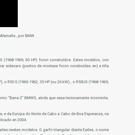
, Alemaña , por BMW .
S (1968-1969, 30 HP) foron construídos. Estes modelos, con
r sidecars (puntos de montaxe foron construídas en) e tiña
), o R50 S (1960-1962, 35 HP (ou 26 kW) , o R50US (1968-1969,
omo "Barra-2" BMWS, aínda que sexa tecnicamente incorrecta.
xe, e da Europa do Norte de Cabo a Cabo de Boa Esperanza, na
licado en 2004.
arles
nestes modelos. O garfo triangular diante Earles, o nome