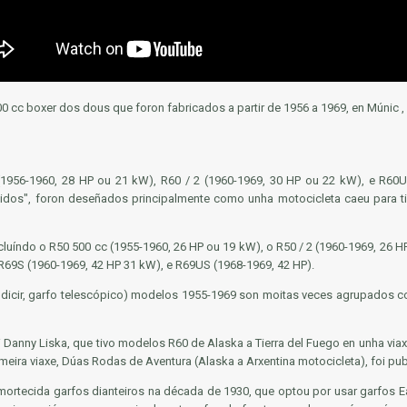
0 cc boxer dos dous que foron fabricados a partir de 1956 a 1969, en Múnic 
(1956-1960, 28 HP ou 21 kW), R60 / 2 (1960-1969, 30 HP ou 22 kW), e R60U
os", foron deseñados principalmente como unha motocicleta caeu para tira
uíndo o R50 500 cc (1955-1960, 26 HP ou 19 kW), o R50 / 2 (1960-1969, 26 HP
 R69S (1960-1969, 42 HP 31 kW), e R69US (1968-1969, 42 HP).
 dicir, garfo telescópico) modelos 1955-1969 son moitas veces agrupados c
Danny Liska, que tivo modelos R60 de Alaska a Tierra del Fuego en unha via
meira viaxe,
Dúas Rodas de Aventura (Alaska a Arxentina motocicleta),
foi pub
mortecida garfos dianteiros na década de 1930, que optou por usar garfos
E