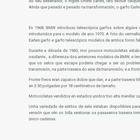
do seu deseñador, o inglés Ernest Earles, isto exclúe calq
Aínda que pesado e pesado na transformación, o garfo Earles
En 1968, BMW introduciu telescópica garfos sobre algúns 
introducidos para o modelo de ano 1970. A foto do vermell
Earles garfo e garfo telescópico modelos de ambos foron fab
Durante a década de 1960, moi poucos motocicletas estaba
oscilante , a diferenza dos anteriores modelos de BMW, e lev
que os selos que escape podería chegar a ser un problem
transmisión, na parte traseira do eixe de transmisión, e a fron
Fronte freos eran zapatos dobre que dan, e a parte traseira t
en 3.50 polgadas por 18 centímetros de tamaño.
Motocicletas vendidos en estados unidos tivo alta manillar cu
Unha variedade de estilos de sela estaban dispoñibles pa
versión que vén co billa xestionar os pasaxeiros traseira tr
único cadeiras.