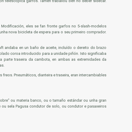
on telescópica garfos. Tamén traballou ben no deber sidecar.
Modificación, eles se fan fronte garfos no 5-slash-modelos
nha nova bicicleta de espera para o seu primeiro comprador.
t andaba en un baño de aceite, incluído o dereito do brazo
plado coroa introducido para a unidade piñón. Isto significaba
a parte traseira da cambota, en ambas as extremidades da
as.
 freos. Pneumáticos, dianteira e traseira, eran intercambiables
dobre" ou materia banco, ou o tamaño estándar ou unha gran
) ou sela Pagusa condutor de solo, ou condutor e pasaxeiros