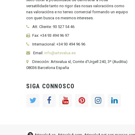
versatilidade tanto no rigor das nosas valoracións como
nas valoracións e no terreo comercial formando un equipo
con quen busca os mesmos intereses.
Att. Cliente:
93 527 54 46
Fax:
+34 93 494 96 97
Internacional:
+34
93 494 96 96
Email:
info@artsvalua.es
Dirección: Artsvalua sl, Comte d'Urgell 240, 3º (Auditia)
08036 Barcelona España
SIGA CONNOSCO