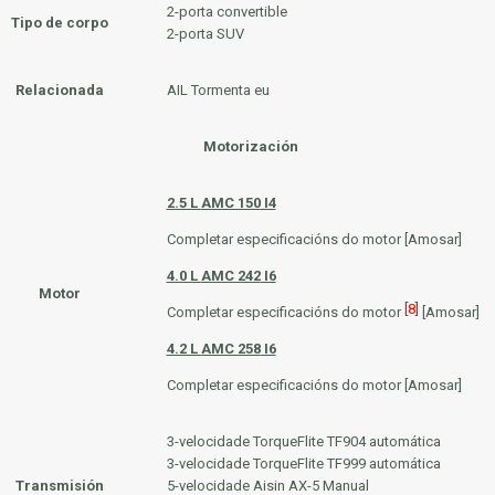
2-porta convertible
Tipo de corpo
2-porta SUV
Relacionada
AIL Tormenta eu
Motorización
2.5 L
AMC 150
I4
Completar especificacións do motor [Amosar]
4.0 L
AMC 242
I6
Motor
[8]
Completar especificacións do motor
[Amosar]
4.2 L
AMC 258
I6
Completar especificacións do motor [Amosar]
3-velocidade
TorqueFlite TF904
automática
3-velocidade
TorqueFlite TF999
automática
Transmisión
5-velocidade
Aisin AX-5
Manual