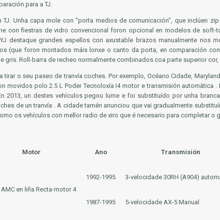
aración para a TJ.
TJ. Unha capa mole con "porta medios de comunicación", que inclúen zip 
e con fiestras de vidro convencional foron opcional en modelos de soft-top.
 YJ destaque grandes espellos con axustable brazos manualmente nos m
s (que foron montados máis lonxe o canto da porta, en comparación con es
n e gris. Roll-barra de recheo normalmente combinados coa parte superior cor
ra tirar o seu paseo de tranvía coches. Por exemplo, Océano Cidade, Marylan
oron movidos polo 2.5 L Poder Tecnoloxía I4 motor e transmisión automática 
. En 2013, un destes vehículos pegou lume e foi substituído por unha branc
coches de un tranvía . A cidade tamén anunciou que vai gradualmente substituí
omo os vehículos con mellor radio de xiro que é necesario para completar o
Motor
Ano
Transmisión
1992-1995
3-velocidade
30RH (A904)
automá
L
AMC en liña Recta-motor 4
1987-1995
5-velocidade AX-5 Manual