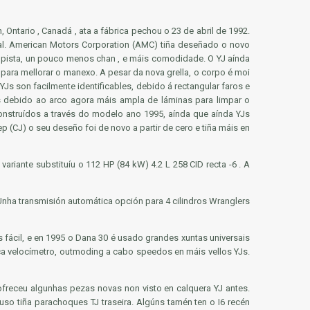
Ontario , Canadá , ata a fábrica pechou o 23 de abril de 1992.
al. American Motors Corporation (AMC) tiña deseñado o novo
a pista, un pouco menos chan , e máis comodidade. O YJ aínda
 para mellorar o manexo. A pesar da nova grella, o corpo é moi
Js son facilmente identificables, debido á rectangular faros e
as debido ao arco agora máis ampla de láminas para limpar o
onstruídos a través do modelo ano 1995, aínda que aínda YJs
 (CJ) o seu deseño foi de novo a partir de cero e tiña máis en
ariante substituíu o 112 HP (84 kW) 4.2 L 258 CID recta -6 . A
Unha transmisión automática opción para 4 cilindros Wranglers
s fácil, e en 1995 o Dana 30 é usado grandes xuntas universais
ónica velocímetro, outmoding a cabo speedos en máis vellos YJs.
receu algunhas pezas novas non visto en calquera YJ antes.
uso tiña parachoques TJ traseira. Algúns tamén ten o I6 recén