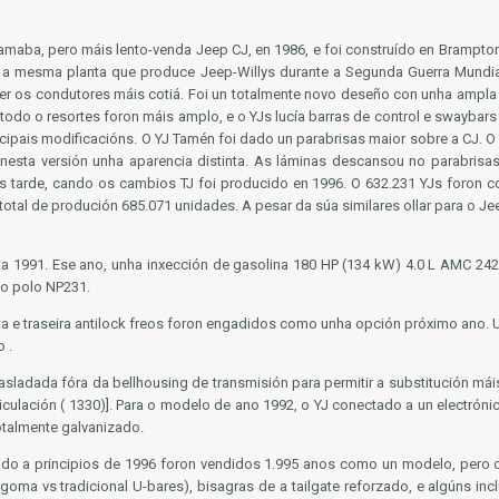
maba, pero máis lento-venda Jeep CJ, en 1986, e foi construído en Brampton, 
o a mesma planta que produce Jeep-Willys durante a Segunda Guerra Mundi
aer os condutores máis cotiá. Foi un totalmente novo deseño con unha ampl
 todo o resortes foron máis amplo, e o YJs lucía barras de control e swaybars
cipais modificacións. O YJ Tamén foi dado un parabrisas maior sobre a CJ. O Y
 nesta versión unha aparencia distinta. As láminas descansou no parabris
s tarde, cando os cambios TJ foi producido en 1996. O 632.231 YJs foron c
al de produción 685.071 unidades. A pesar da súa similares ollar para o Jeep
ta 1991. Ese ano, unha inxección de gasolina 180 HP (134 kW) 4.0 L AMC 242 v
do polo NP231.
nta e traseira antilock freos foron engadidos como unha opción próximo ano. 
 .
rasladada fóra da bellhousing de transmisión para permitir a substitución mái
-articulación ( 1330)]. Para o modelo de ano 1992, o YJ conectado a un electr
totalmente galvanizado.
o a principios de 1996 foron vendidos 1.995 anos como un modelo, pero of
ma vs tradicional U-bares), bisagras de a tailgate reforzado, e algúns incl