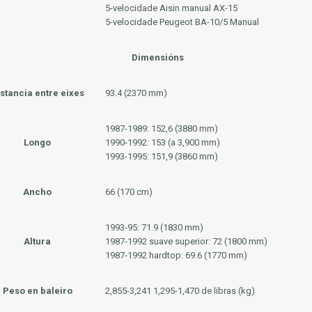
5-velocidade
Aisin
manual
AX-15
5-velocidade
Peugeot BA-10/5
Manual
Dimensións
stancia entre eixes
93.4 (2370 mm)
1987-1989: 152,6 (3880 mm)
Longo
1990-1992: 153 (a 3,900 mm)
1993-1995: 151,9 (3860 mm)
Ancho
66 (170 cm)
1993-95: 71.9 (1830 mm)
Altura
1987-1992 suave superior: 72 (1800 mm)
1987-1992 hardtop: 69.6 (1770 mm)
Peso en baleiro
2,855-3,241 1,295-1,470 de libras (kg)