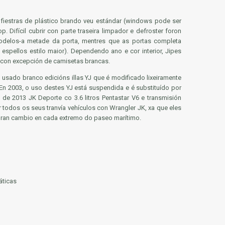
fiestras de plástico brando veu estándar (windows pode ser
 Difícil cubrir con parte traseira limpador e defroster foron
odelos-a metade da porta, mentres que as portas completa
pellos estilo maior). Dependendo ano e cor interior, Jipes
, con excepción de camisetas brancas.
d usado branco edicións illas YJ que é modificado lixeiramente
. En 2003, o uso destes YJ está suspendida e é substituído por
a de 2013 JK Deporte co 3.6 litros Pentastar V6 e transmisión
r todos os seus tranvía vehículos con Wrangler JK, xa que eles
 gran cambio en cada extremo do paseo marítimo.
ticas