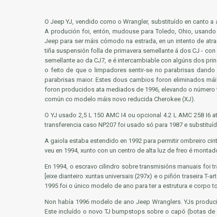
O Jeep YJ, vendido como o Wrangler, substituído en canto a a
A produción foi, entón, mudouse para Toledo, Ohio, usand
Jeep para ser máis cómodo na estrada, en un intento de atr
tiña suspensión folla de primavera semellante á dos CJ - con
semellante ao da CJ7, e é intercambiable con algúns dos prin
o feito de que o limpadores sentir-se no parabrisas dando
parabrisas maior. Estes dous cambios foron eliminados mái
foron producidos ata mediados de 1996, elevando o número tot
común co modelo máis novo reducida Cherokee (XJ).
O YJ usado 2,5 L
150 AMC
I4 ou opcional 4.2 L
AMC 258
I6 a
transferencia caso NP207 foi usado só para 1987 e substituí
A gaiola estaba estendido en 1992 para permitir ombreiro ci
veu en 1994, xunto con un centro de alta luz de freo é montado
En 1994, o escravo cilindro sobre transmisións manuais foi t
[eixe dianteiro xuntas universais (297x) e o piñón traseira T
1995 foi o único modelo de ano para ter a estrutura e corpo 
Non había 1996 modelo de ano Jeep Wranglers. YJs producid
Este incluído o novo TJ bumpstops sobre o capó (botas de go