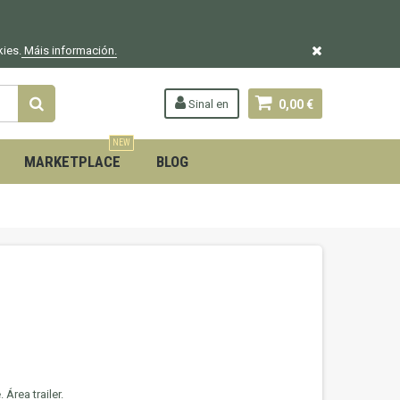
kies.
Máis información.
Sinal en
0,00 €
NEW
MARKETPLACE
BLOG
Área trailer.