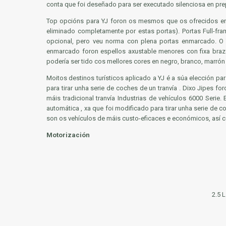
conta que foi deseñado para ser executado silenciosa en prep
Top opcións para YJ foron os mesmos que os ofrecidos en 
eliminado completamente por estas portas). Portas Full-fram
opcional, pero veu norma con plena portas enmarcado. O
enmarcado foron espellos axustable menores con fixa brazo
podería ser tido cos mellores cores en negro, branco, marró
Moitos destinos turísticos aplicado a YJ é a súa elección pa
para tirar unha serie de coches de un tranvía . Dixo Jipes f
máis tradicional tranvía Industrias de vehículos 6000 Serie
automática , xa que foi modificado para tirar unha serie de 
son os vehículos de máis custo-eficaces e económicos, así c
Motorización
2.5 